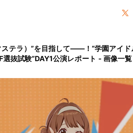
マステラ）”を目指して――！“学園アイドル
 H.I.F選抜試験”DAY1公演レポート - 画像一覧