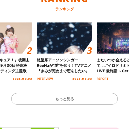
ランキング
キュア！』後期主
絶望系アニソンシンガー・
またいつか会える
 9月30日発売決
ReoNaが“愛”を歌う！TVアニメ
て……“イロドリミドリ
ンディング主題歌
『きみが死ぬまで恋をしたい』
LIVE 最終話 ～Get 
る☆きっとあえ
オープニング主題歌「Amore」
MIRAI!!!!!!!!!!!
2026.08.03
2026.08.03
INTERVIEW
REPORT
ズ先行配信開始！
インタビュー
を経てファイナル
演をレポート
もっと見る