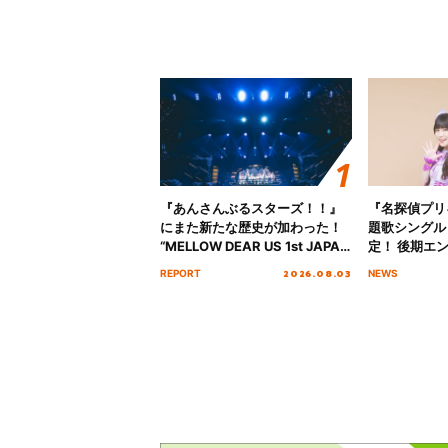
『あんさんぶるスターズ！！』
『名探偵プリ
にまた新たな歴史が加わった！
題歌シングル
“MELLOW DEAR US 1st JAPAN
定！ 後期エ
Tour Final「NICE to meet YOU
「いつかわか
2026.08.03
REPORT
NEWS
!!」Dear 横浜BUNTAI”をレポー
る」TVサイ
ト!!