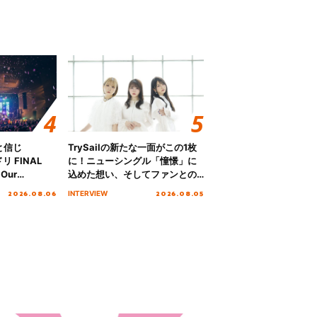
と信じ
TrySailの新たな一面がこの1枚
 FINAL
に！ニューシングル「憧憬」に
Our
込めた想い、そしてファンとの
!!!～”10年の活動
10周年の打ち上げライブを終え
2026.08.06
2026.08.05
INTERVIEW
を迎える本公
た心境を聞いた。