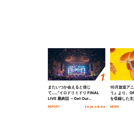
またいつか会えると信じ
10月放送ア
て……“イロドリミドリ FINAL
う』より、O
LIVE 最終話 ～Get Our
を収録した主題
MIRAI!!!!!!!!!!!!!!～”10年の活動
日にリリース
2026.08.06
REPORT
NEWS
を経てファイナルを迎える本公
演をレポート