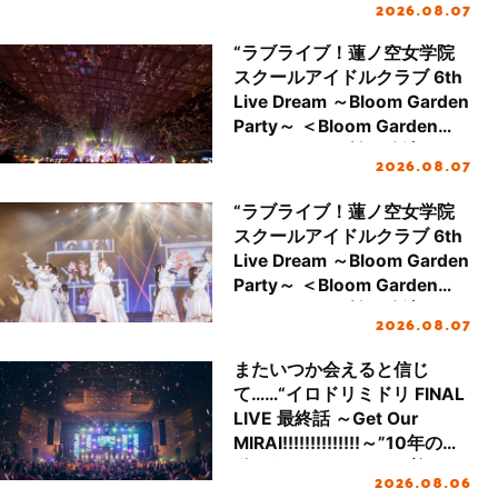
2026.08.07
“ラブライブ！蓮ノ空女学院
スクールアイドルクラブ 6th
Live Dream ～Bloom Garden
Party～ ＜Bloom Garden
Party Stage／埼玉公演＞”
2026.08.07
Day.2レポート！
“ラブライブ！蓮ノ空女学院
スクールアイドルクラブ 6th
Live Dream ～Bloom Garden
Party～ ＜Bloom Garden
Party Stage／埼玉公演＞”
2026.08.07
Day.1レポート！
またいつか会えると信じ
て……“イロドリミドリ FINAL
LIVE 最終話 ～Get Our
MIRAI!!!!!!!!!!!!!!～”10年の活
動を経てファイナルを迎える
2026.08.06
本公演をレポート