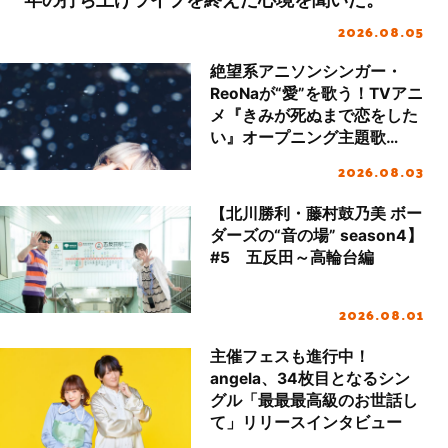
2026.08.05
絶望系アニソンシンガー・
ReoNaが“愛”を歌う！TVアニ
メ『きみが死ぬまで恋をした
い』オープニング主題歌
「Amore」インタビュー
2026.08.03
【北川勝利・藤村鼓乃美 ボー
ダーズの“音の場” season4】
#5 五反田～高輪台編
2026.08.01
主催フェスも進行中！
angela、34枚目となるシン
グル「最最最高級のお世話し
て」リリースインタビュー