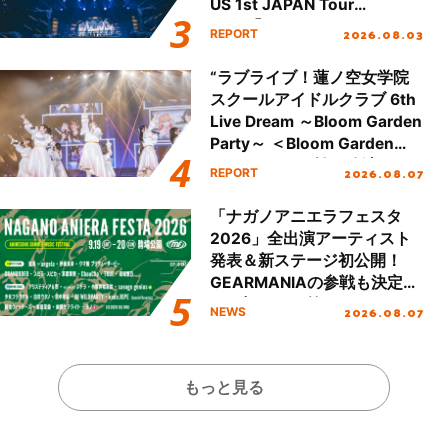
US 1st JAPAN Tour
Final「NICE to meet YOU
2026.08.03
REPORT
!!」Dear 横浜BUNTAI”をレポ
ート!!
“ラブライブ！蓮ノ空女学院
スクールアイドルクラブ 6th
Live Dream ～Bloom Garden
Party～ ＜Bloom Garden
Party Stage／埼玉公演＞”
2026.08.07
REPORT
Day.1レポート！
「ナガノアニエラフェスタ
2026」全出演アーティスト
発表＆新ステージ初公開！
GEARMANIAの参戦も決定
し、初となる第3ステージの
2026.08.07
NEWS
全貌が明らかに！
もっと見る