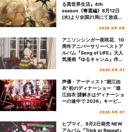
る異世界生活』4th
season《奪還編》8月12日
(水)より全国21局にて放送開
始！PVも公開！
2026.08.08
アニソンシンガー亜咲花、10
周年アニバーサリーベストア
ルバム『Song of LIFE』大人
気漫画『ゆるキャン△』作
者・あfろ先生描き下ろしス
2026.08.07
ペシャルジャケットデザイン
公開！
声優・アーティスト“堀江由
衣”初のディナーショー「堀
江由衣 謎解きはディナーショ
ーの途中で 2026」キービジ
ュアル＆グッズラインナップ
2026.08.07
が公開！
ヒプマイ、9月2日発売 NEW
アルバム『Trick or Repeat』