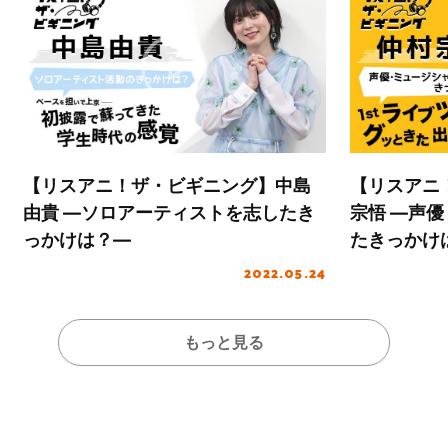
【リスアニ！ザ・ビギニング】仲村
【リスアニ
宗悟 ―声優・ミュージシャンを志し
夏織 ―歌
たきっかけは？―
―
2022.03.18
もっと見る