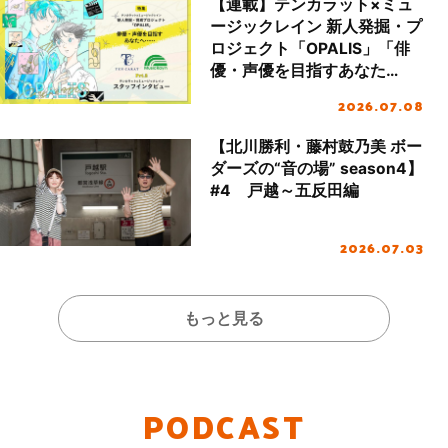
【連載】テンカラット×ミュ
ージックレイン 新人発掘・プ
ロジェクト「OPALIS」「俳
優・声優を目指すあなた
へ……」 Part.Ⅱ テンカラット
2026.07.08
×ミュージックレイン スタッ
フインタビュー（前編）
【北川勝利・藤村鼓乃美 ボー
ダーズの“音の場” season4】
#4 戸越～五反田編
2026.07.03
もっと見る
PODCAST