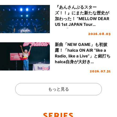
『あんさんぶるスター
ズ！！』にまた新たな歴史が
加わった！ “MELLOW DEAR
US 1st JAPAN Tour
Final「NICE to meet YOU
2026.08.03
!!」Dear 横浜BUNTAI”をレポ
ート!!
新曲「NEW GAME」も初披
露！「halca ON AIR “like a
Radio, like a Live”」と銘打ち
halca自身が大好き
な“歌”と“トーク”を全力で届
2026.07.31
ける！
もっと見る
SERIES