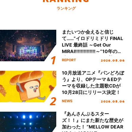
ランキング
またいつか会えると信じ
て……“イロドリミドリ FINAL
LIVE 最終話 ～Get Our
MIRAI!!!!!!!!!!!!!!～”10年の活
動を経てファイナルを迎える
2026.08.06
REPORT
本公演をレポート
10月放送アニメ『パンどろぼ
う』より、OPテーマ＆EDテ
ーマを収録した主題歌CDが
10月28日にリリース決定！
2026.08.06
NEWS
『あんさんぶるスター
ズ！！』にまた新たな歴史が
加わった！ “MELLOW DEAR