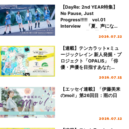
【DayRe: 2nd YEAR特集】
No Pause, Just
Progress!!!!! vol.01
Interview 「夏、声にな
る」 “いま君と熱く響かせ
2026.07.22
る夏”を詰め込んだ新曲完
成！
【連載】テンカラット×ミュ
ージックレイン 新人発掘・プ
ロジェクト「OPALIS」「俳
優・声優を目指すあなた
へ……」 Part.Ⅱ テンカラット
2026.07.15
×ミュージックレイン スタッ
フインタビュー（後編）
【エッセイ連載】「伊藤美来
のmoi!」第26回目：雨の日
2026.07.12