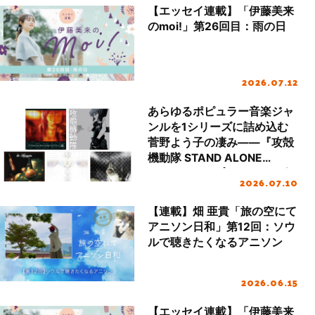
【エッセイ連載】「伊藤美来
のmoi!」第26回目：雨の日
2026.07.12
あらゆるポピュラー音楽ジャ
ンルを1シリーズに詰め込む
菅野よう子の凄み――『攻殻
機動隊 STAND ALONE
COMPLEX』プレイリスト企
2026.07.10
画
【連載】畑 亜貴「旅の空にて
アニソン日和」第12回：ソウ
ルで聴きたくなるアニソン
2026.06.15
【エッセイ連載】「伊藤美来