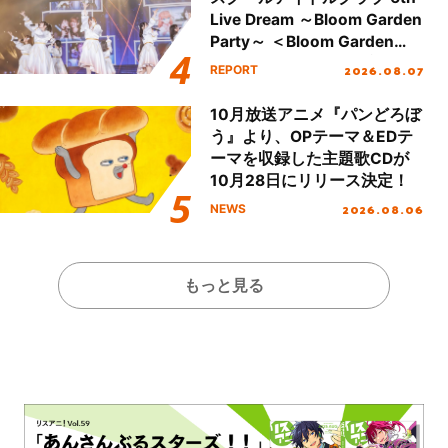
Live Dream ～Bloom Garden
Party～ ＜Bloom Garden
Party Stage／埼玉公演＞”
2026.08.07
REPORT
Day.1レポート！
10月放送アニメ『パンどろぼ
う』より、OPテーマ＆EDテ
ーマを収録した主題歌CDが
10月28日にリリース決定！
2026.08.06
NEWS
もっと見る