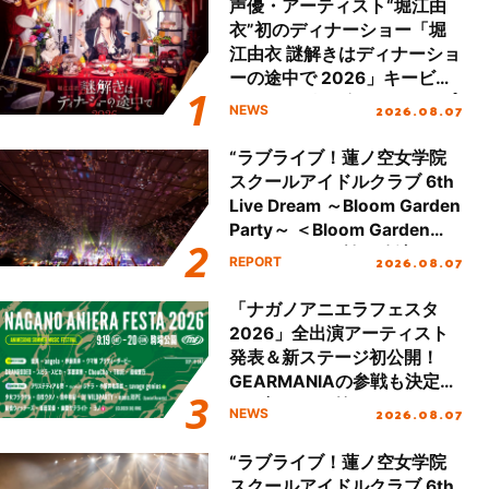
声優・アーティスト“堀江由
衣”初のディナーショー「堀
江由衣 謎解きはディナーショ
ーの途中で 2026」キービジ
ュアル＆グッズラインナップ
2026.08.07
NEWS
が公開！
“ラブライブ！蓮ノ空女学院
スクールアイドルクラブ 6th
Live Dream ～Bloom Garden
Party～ ＜Bloom Garden
Party Stage／埼玉公演＞”
2026.08.07
REPORT
Day.2レポート！
「ナガノアニエラフェスタ
2026」全出演アーティスト
発表＆新ステージ初公開！
GEARMANIAの参戦も決定
し、初となる第3ステージの
2026.08.07
NEWS
全貌が明らかに！
“ラブライブ！蓮ノ空女学院
スクールアイドルクラブ 6th