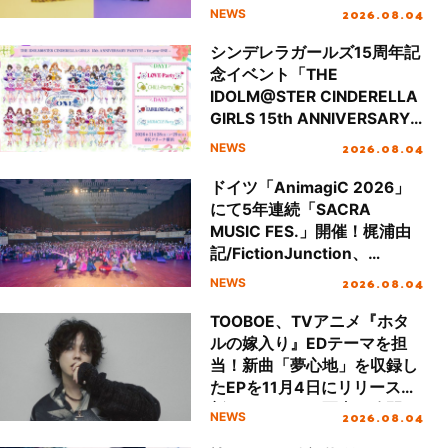
トやオンラインサイン会の開
2026.08.04
NEWS
催も！
シンデレラガールズ15周年記
念イベント「THE
IDOLM@STER CINDERELLA
GIRLS 15th ANNIVERSARY
PARTY!!!! ~ for your ONE
2026.08.04
NEWS
~」開催決定！
ドイツ「AnimagiC 2026」
にて5年連続「SACRA
MUSIC FES.」開催！梶浦由
記/FictionJunction、
ASCA、SIREN starring
2026.08.04
NEWS
IZUMI from SI-VISが出演し
大盛況！
TOOBOE、TVアニメ『ホタ
ルの嫁入り』EDテーマを担
当！新曲「夢心地」を収録し
たEPを11月4日にリリース、
新アーティスト写真も公開！
2026.08.04
NEWS