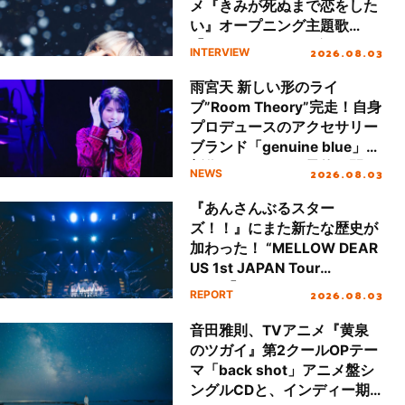
メ『きみが死ぬまで恋をした
い』オープニング主題歌
「Amore」インタビュー
2026.08.03
INTERVIEW
雨宮天 新しい形のライ
ブ”Room Theory”完走！自身
プロデュースのアクセサリー
ブランド「genuine blue」の
新作アクセサリー予約も開
2026.08.03
NEWS
始！
『あんさんぶるスター
ズ！！』にまた新たな歴史が
加わった！ “MELLOW DEAR
US 1st JAPAN Tour
Final「NICE to meet YOU
2026.08.03
REPORT
!!」Dear 横浜BUNTAI”をレポ
ート!!
音田雅則、TVアニメ『黄泉
のツガイ』第2クールOPテー
マ「back shot」アニメ盤シ
ングルCDと、インディー期