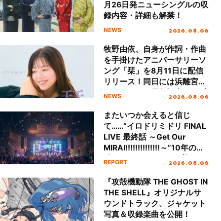
月26日発ニューシングルの収
録内容・詳細も解禁！
2026.08.06
NEWS
牧野由依、自身が作詞・作曲
を手掛けたアニバーサリーソ
ング「栞」を8月11日に配信
リリース！同日には浜離宮朝
日ホールにて周年記念ライブ
2026.08.06
NEWS
も開催！
またいつか会えると信じ
て……“イロドリミドリ FINAL
LIVE 最終話 ～Get Our
MIRAI!!!!!!!!!!!!!!～”10年の活
動を経てファイナルを迎える
2026.08.06
REPORT
本公演をレポート
『攻殻機動隊 THE GHOST IN
THE SHELL』オリジナルサ
ウンドトラック、ジャケット
写真＆収録楽曲を公開！