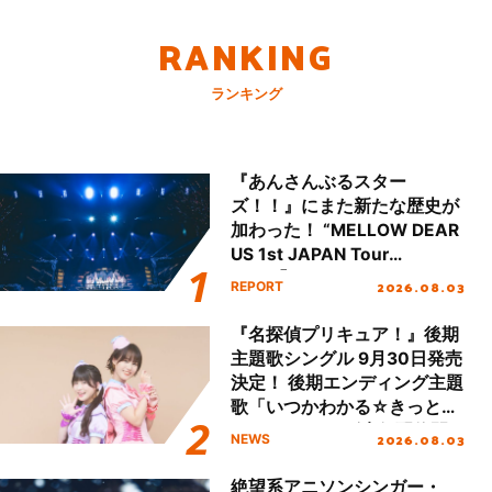
RANKING
ランキング
『あんさんぶるスター
ズ！！』にまた新たな歴史が
加わった！ “MELLOW DEAR
US 1st JAPAN Tour
Final「NICE to meet YOU
2026.08.03
REPORT
!!」Dear 横浜BUNTAI”をレポ
ート!!
『名探偵プリキュア！』後期
主題歌シングル 9月30日発売
決定！ 後期エンディング主題
歌「いつかわかる☆きっとあ
える」TVサイズ先行配信開
2026.08.03
NEWS
始！
絶望系アニソンシンガー・