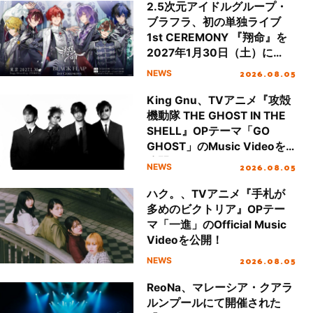
2.5次元アイドルグループ・
ブラフラ、初の単独ライブ
1st CEREMONY 『翔命』を
2027年1月30日（土）に
Zepp DiverCity(TOKYO)で開
2026.08.05
NEWS
催決定！
King Gnu、TVアニメ『攻殻
機動隊 THE GHOST IN THE
SHELL』OPテーマ「GO
GHOST」のMusic Videoを
公開！
2026.08.05
NEWS
ハク。、TVアニメ『手札が
多めのビクトリア』OPテー
マ「一進」のOfficial Music
Videoを公開！
2026.08.05
NEWS
ReoNa、マレーシア・クアラ
ルンプールにて開催された