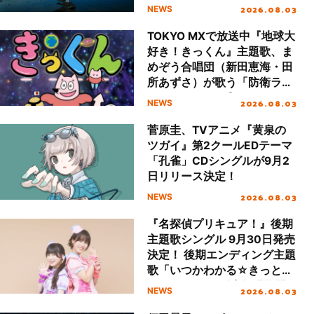
の代表曲含む8曲入り入門編
2026.08.03
NEWS
CDの連続リリースが決定！
TOKYO MXで放送中『地球大
好き！きっくん』主題歌、ま
めぞう合唱団（新田恵海・田
所あずさ）が歌う「防衛ライ
ン（だいたい平和です）」が
2026.08.03
NEWS
配信開始！
菅原圭、TVアニメ『黄泉の
ツガイ』第2クールEDテーマ
「孔雀」CDシングルが9月2
日リリース決定！
2026.08.03
NEWS
『名探偵プリキュア！』後期
主題歌シングル 9月30日発売
決定！ 後期エンディング主題
歌「いつかわかる☆きっとあ
える」TVサイズ先行配信開
2026.08.03
NEWS
始！