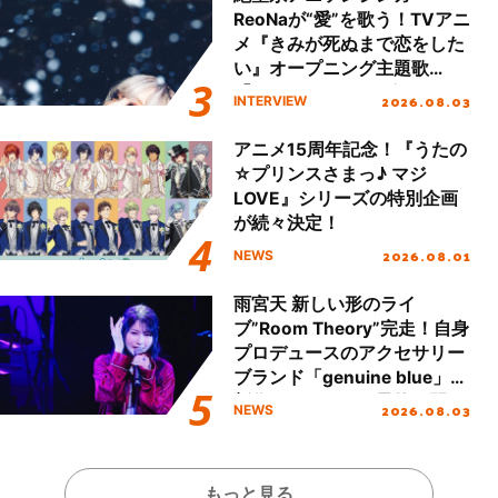
ReoNaが“愛”を歌う！TVアニ
メ『きみが死ぬまで恋をした
い』オープニング主題歌
「Amore」インタビュー
2026.08.03
INTERVIEW
アニメ15周年記念！『うたの
☆プリンスさまっ♪ マジ
LOVE』シリーズの特別企画
が続々決定！
2026.08.01
NEWS
雨宮天 新しい形のライ
ブ”Room Theory”完走！自身
プロデュースのアクセサリー
ブランド「genuine blue」の
新作アクセサリー予約も開
2026.08.03
NEWS
始！
もっと見る