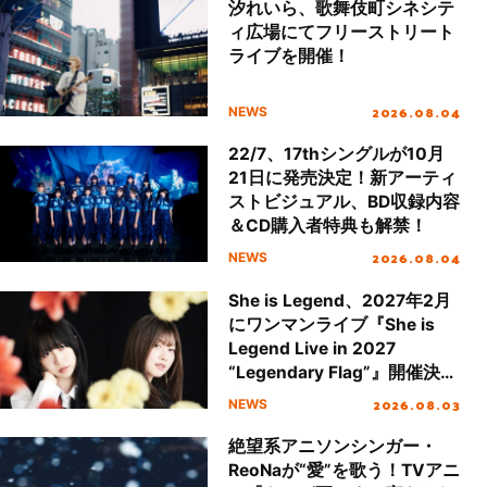
汐れいら、歌舞伎町シネシテ
ィ広場にてフリーストリート
ライブを開催！
2026.08.04
NEWS
22/7、17thシングルが10月
21日に発売決定！新アーティ
ストビジュアル、BD収録内容
＆CD購入者特典も解禁！
2026.08.04
NEWS
She is Legend、2027年2月
にワンマンライブ『She is
Legend Live in 2027
“Legendary Flag”』開催決
定！
2026.08.03
NEWS
絶望系アニソンシンガー・
ReoNaが“愛”を歌う！TVアニ