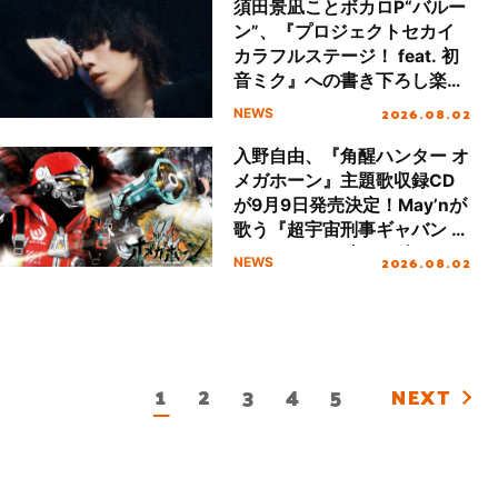
須田景凪ことボカロP“バルー
ン”、『プロジェクトセカイ
カラフルステージ！ feat. 初
音ミク』への書き下ろし楽曲
「レム」配信リリース！
2026.08.02
NEWS
入野自由、『角醒ハンター オ
メガホーン』主題歌収録CD
が9月9日発売決定！May’nが
歌う『超宇宙刑事ギャバン イ
ンフィニティ 太陽が泣いた
2026.08.02
NEWS
日』挿入歌も収録決定！
1
2
3
4
5
NEXT