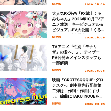
2026.08.06
NEWS
大人気FX漫画『FX戦士くる
みちゃん』2026年10月TVア
ニメ放送！キービジュアル＆
ビジュアルPV大公開！くる
み（CV：鈴木愛奈）が歌う
2026.08.06
NEWS
エンディング主題歌も初公
開！
TVアニメ『性別「モナリ
ザ」の君へ。』、ティザー
PV公開＆メインスタッフも
一部解禁！
2026.08.06
NEWS
映画『GROTESQQQUE-グロ
テスク-』劇中歌先行配信第
二弾は、作詞・作曲にすり
ぃ、編曲にTAKU INOUEを携
え、はしメロが歌う「ラブカ
2026.08.05
NEWS
ルチャー」！