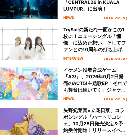
「CENTRAL26 in KUALA
LUMPUR」に出演！
2026.08.05
NEWS
TrySailの新たな一面がこの1
枚に！ニューシングル「憧
憬」に込めた想い、そしてフ
ァンとの10周年の打ち上げラ
イブを終えた心境を聞いた。
2026.08.05
INTERVIEW
イケメン役者育成ゲーム
『A3!』、2026年9月2日発
売のACT5!主題歌EP「それで
も舞台は続いてく」ジャケッ
ト写真とオリジナル特典を公
2026.08.05
NEWS
開！
矢野妃菜喜×立花日菜、コラ
ボシングル「ハートリコシ
ェ」10月28日発売決定＆予
約受付開始！リリースイベン