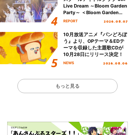
Live Dream ～Bloom Garden
Party～ ＜Bloom Garden
Party Stage／埼玉公演＞”
2026.08.07
REPORT
Day.1レポート！
10月放送アニメ『パンどろぼ
う』より、OPテーマ＆EDテ
ーマを収録した主題歌CDが
10月28日にリリース決定！
2026.08.06
NEWS
もっと見る