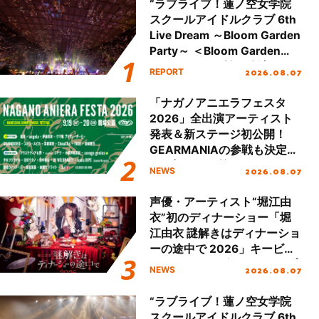
“ラブライブ！蓮ノ空女学院
スクールアイドルクラブ 6th
Live Dream ～Bloom Garden
Party～ ＜Bloom Garden
Party Stage／埼玉公演＞”
2026.08.07
REPORT
Day.2レポート！
「ナガノアニエラフェスタ
2026」全出演アーティスト
発表＆新ステージ初公開！
GEARMANIAの参戦も決定
し、初となる第3ステージの
2026.08.07
NEWS
全貌が明らかに！
声優・アーティスト“堀江由
衣”初のディナーショー「堀
江由衣 謎解きはディナーショ
ーの途中で 2026」キービジ
ュアル＆グッズラインナップ
2026.08.07
NEWS
が公開！
“ラブライブ！蓮ノ空女学院
スクールアイドルクラブ 6th