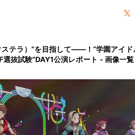
マステラ）”を目指して――！“学園アイドル
 H.I.F選抜試験”DAY1公演レポート - 画像一覧