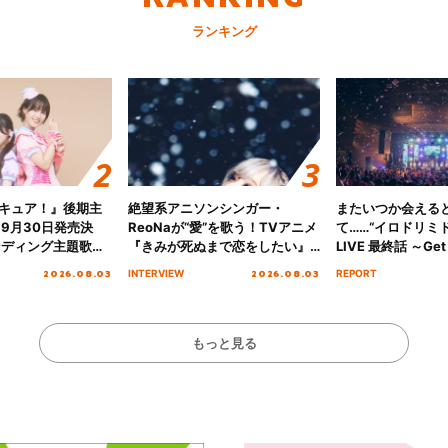
ランキング
キュア！』後期主
絶望系アニソンシンガー・
またいつか会える
 9月30日発売決
ReoNaが“愛”を歌う！TVアニメ
て……“イロドリミドリ
ンディング主題歌
『きみが死ぬまで恋をしたい』
LIVE 最終話 ～Get 
る☆きっとあえ
オープニング主題歌「Amore」
MIRAI!!!!!!!!!!!
2026.08.03
2026.08.03
INTERVIEW
REPORT
ズ先行配信開始！
インタビュー
を経てファイナル
演をレポート
もっと見る