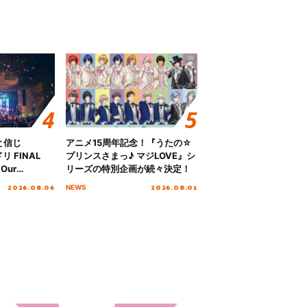
と信じ
アニメ15周年記念！『うたの☆
 FINAL
プリンスさまっ♪ マジLOVE』シ
Our
リーズの特別企画が続々決定！
!!!～”10年の活動
2026.08.06
2026.08.01
NEWS
を迎える本公