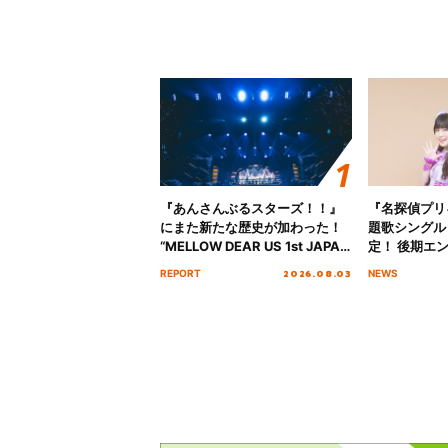
『あんさんぶるスターズ！！』
『名探偵プリ
にまた新たな歴史が加わった！
題歌シングル
“MELLOW DEAR US 1st JAPAN
定！ 後期エ
Tour Final「NICE to meet YOU
「いつかわか
2026.08.03
REPORT
NEWS
!!」Dear 横浜BUNTAI”をレポー
る」TVサイ
ト!!