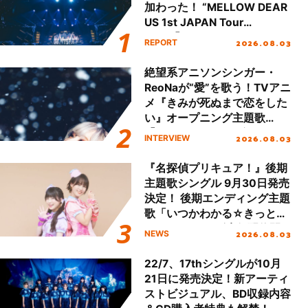
加わった！ “MELLOW DEAR
US 1st JAPAN Tour
Final「NICE to meet YOU
2026.08.03
REPORT
!!」Dear 横浜BUNTAI”をレポ
ート!!
絶望系アニソンシンガー・
ReoNaが“愛”を歌う！TVアニ
メ『きみが死ぬまで恋をした
い』オープニング主題歌
「Amore」インタビュー
2026.08.03
INTERVIEW
『名探偵プリキュア！』後期
主題歌シングル 9月30日発売
決定！ 後期エンディング主題
歌「いつかわかる☆きっとあ
える」TVサイズ先行配信開
2026.08.03
NEWS
始！
22/7、17thシングルが10月
21日に発売決定！新アーティ
ストビジュアル、BD収録内容