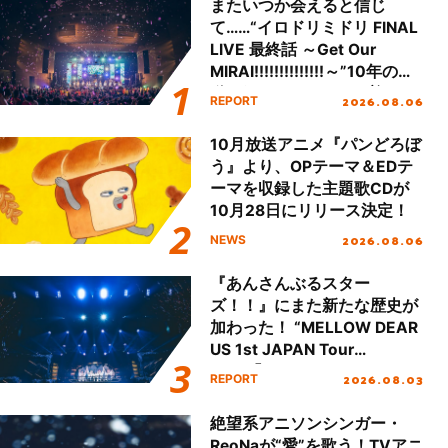
またいつか会えると信じ
て……“イロドリミドリ FINAL
LIVE 最終話 ～Get Our
MIRAI!!!!!!!!!!!!!!～”10年の活
動を経てファイナルを迎える
2026.08.06
REPORT
本公演をレポート
10月放送アニメ『パンどろぼ
う』より、OPテーマ＆EDテ
ーマを収録した主題歌CDが
10月28日にリリース決定！
2026.08.06
NEWS
『あんさんぶるスター
ズ！！』にまた新たな歴史が
加わった！ “MELLOW DEAR
US 1st JAPAN Tour
Final「NICE to meet YOU
2026.08.03
REPORT
!!」Dear 横浜BUNTAI”をレポ
ート!!
絶望系アニソンシンガー・
ReoNaが“愛”を歌う！TVアニ