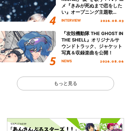
メ『きみが死ぬまで恋をした
い』オープニング主題歌
「Amore」インタビュー
2026.08.03
INTERVIEW
『攻殻機動隊 THE GHOST IN
THE SHELL』オリジナルサ
ウンドトラック、ジャケット
写真＆収録楽曲を公開！
2026.08.06
NEWS
もっと見る