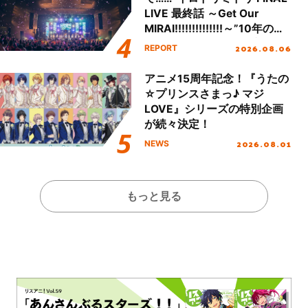
LIVE 最終話 ～Get Our
MIRAI!!!!!!!!!!!!!!～”10年の活
動を経てファイナルを迎える
2026.08.06
REPORT
本公演をレポート
アニメ15周年記念！『うたの
☆プリンスさまっ♪ マジ
LOVE』シリーズの特別企画
が続々決定！
2026.08.01
NEWS
もっと見る