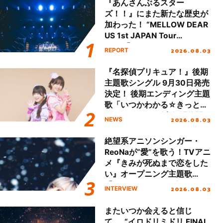
『あんさんぶるスター
ズ！！』にまた新たな歴史が
加わった！ “MELLOW DEAR
US 1st JAPAN Tour
Final「NICE to meet YOU
2026.08.03
REPORT
!!」Dear 横浜BUNTAI”をレポ
ート!!
『名探偵プリキュア！』後期
主題歌シングル 9月30日発売
決定！ 後期エンディング主題
歌「いつかわかる☆きっとあ
える」TVサイズ先行配信開
2026.08.03
NEWS
始！
絶望系アニソンシンガー・
ReoNaが“愛”を歌う！TVアニ
メ『きみが死ぬまで恋をした
い』オープニング主題歌
「Amore」インタビュー
2026.08.03
INTERVIEW
またいつか会えると信じ
て……“イロドリミドリ FINAL