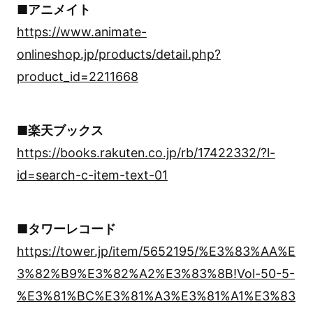
■アニメイト
https://www.animate-
onlineshop.jp/products/detail.php?
product_id=2211668
■楽天ブックス
https://books.rakuten.co.jp/rb/17422332/?l-
id=search-c-item-text-01
■タワーレコード
https://tower.jp/item/5652195/%E3%83%AA%E
3%82%B9%E3%82%A2%E3%83%8B!Vol-50-5-
%E3%81%BC%E3%81%A3%E3%81%A1%E3%83