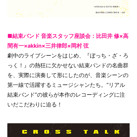
■結束バンド 音楽スタッフ座談会：比田井 修×高
間有一×akkin×三井律郎×岡村 弦
劇中のライブシーンをはじめ、『ぼっち・ざ・ろ
っく！』の熱狂に欠かせない結束バンドの名曲群
を、実際に演奏して形にしたのが、音楽シーンの
第一線で活躍するミュージシャンたち。“リアル
結束バンド”の彼らが本作のレコーディングに注
いだこだわりに迫る！