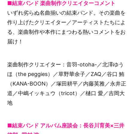
■結束バンド 楽曲制作クリエイターコメント
いずれ劣らぬ名曲揃いの結束バンド。その楽曲を
作り上げたクリエイター／アーティストたちによ
る、楽曲制作や本作にまつわる熱いコメントをお
届け！
楽曲制作クリエイター：音羽-otoha-／北澤ゆう
ほ（the peggies）／草野華余子／ZAQ／谷口 鮪
（KANA-BOON）／塚田耕平／内藤英雅／永井正
道／中嶋イッキュウ（tricot）／樋口 愛／吉岡大
地
■結束バンド アルバム座談会：長谷川育美×三井