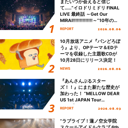
またいつか会えると信じ
て……“イロドリミドリ FINAL
LIVE 最終話 ～Get Our
MIRAI!!!!!!!!!!!!!!～”10年の活
動を経てファイナルを迎える
2026.08.06
REPORT
本公演をレポート
10月放送アニメ『パンどろぼ
う』より、OPテーマ＆EDテ
ーマを収録した主題歌CDが
10月28日にリリース決定！
2026.08.06
NEWS
『あんさんぶるスター
ズ！！』にまた新たな歴史が
加わった！ “MELLOW DEAR
US 1st JAPAN Tour
Final「NICE to meet YOU
2026.08.03
REPORT
!!」Dear 横浜BUNTAI”をレポ
ート!!
“ラブライブ！蓮ノ空女学院
スクールアイドルクラブ 6th