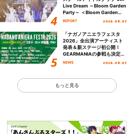
Live Dream ～Bloom Garden
Party～ ＜Bloom Garden
Party Stage／埼玉公演＞”
2026.08.07
REPORT
Day.1レポート！
「ナガノアニエラフェスタ
2026」全出演アーティスト
発表＆新ステージ初公開！
GEARMANIAの参戦も決定
し、初となる第3ステージの
2026.08.07
NEWS
全貌が明らかに！
もっと見る