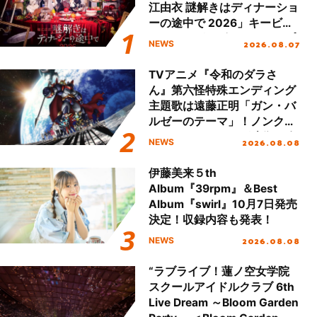
江由衣 謎解きはディナーショ
ーの途中で 2026」キービジ
ュアル＆グッズラインナップ
2026.08.07
NEWS
が公開！
TVアニメ『令和のダラさ
ん』第六怪特殊エンディング
主題歌は遠藤正明「ガン・バ
ルゼーのテーマ」！ノンクレ
ジットエンディング映像も公
2026.08.08
NEWS
開！
伊藤美来５th
Album『39rpm』＆Best
Album『swirl』10月7日発売
決定！収録内容も発表！
2026.08.08
NEWS
“ラブライブ！蓮ノ空女学院
スクールアイドルクラブ 6th
Live Dream ～Bloom Garden