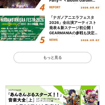
Party～ ＜Bloom Garden
Party Stage／埼玉公演＞”
2026.08.07
REPORT
Day.2レポート！
「ナガノアニエラフェスタ
2026」全出演アーティスト
発表＆新ステージ初公開！
GEARMANIAの参戦も決定
し、初となる第3ステージの
2026.08.07
NEWS
全貌が明らかに！
もっと見る