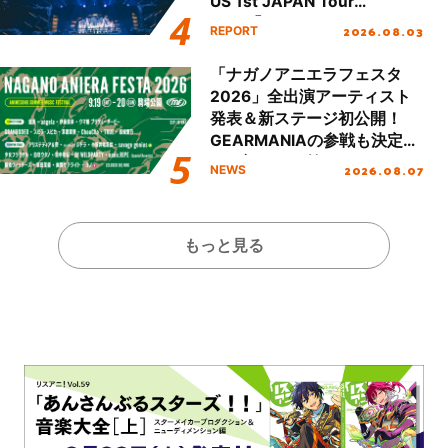
US 1st JAPAN Tour
Final「NICE to meet YOU
2026.08.03
REPORT
!!」Dear 横浜BUNTAI”をレポ
ート!!
「ナガノアニエラフェスタ
2026」全出演アーティスト
発表＆新ステージ初公開！
GEARMANIAの参戦も決定
し、初となる第3ステージの
2026.08.07
NEWS
全貌が明らかに！
もっと見る