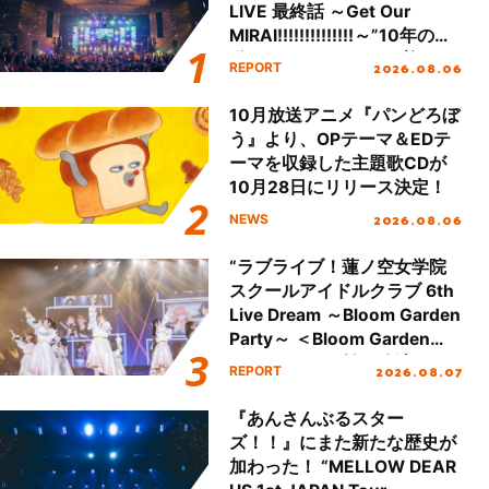
LIVE 最終話 ～Get Our
MIRAI!!!!!!!!!!!!!!～”10年の活
動を経てファイナルを迎える
2026.08.06
REPORT
本公演をレポート
10月放送アニメ『パンどろぼ
う』より、OPテーマ＆EDテ
ーマを収録した主題歌CDが
10月28日にリリース決定！
2026.08.06
NEWS
“ラブライブ！蓮ノ空女学院
スクールアイドルクラブ 6th
Live Dream ～Bloom Garden
Party～ ＜Bloom Garden
Party Stage／埼玉公演＞”
2026.08.07
REPORT
Day.1レポート！
『あんさんぶるスター
ズ！！』にまた新たな歴史が
加わった！ “MELLOW DEAR