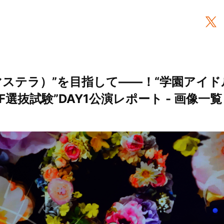
マステラ）”を目指して――！“学園アイドル
 H.I.F選抜試験”DAY1公演レポート - 画像一