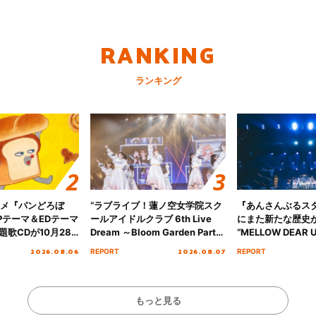
RANKING
ランキング
ニメ『パンどろぼ
“ラブライブ！蓮ノ空女学院スク
『あんさんぶるス
Pテーマ＆EDテーマ
ールアイドルクラブ 6th Live
にまた新たな歴史
歌CDが10月28
Dream ～Bloom Garden Party
“MELLOW DEAR U
決定！
～ ＜Bloom Garden Party
Tour Final「NICE
2026.08.06
2026.08.07
REPORT
REPORT
Stage／埼玉公演＞” Day.1レポ
!!」Dear 横浜BU
ート！
ト!!
もっと見る