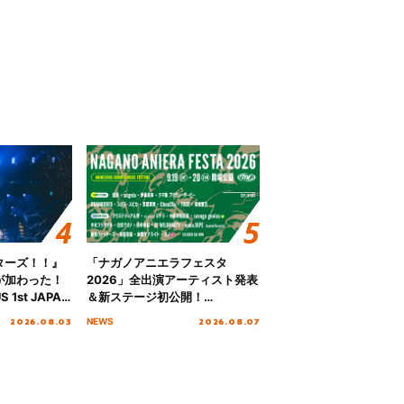
ターズ！！』
「ナガノアニエラフェスタ
が加わった！
2026」全出演アーティスト発表
S 1st JAPAN
＆新ステージ初公開！
 to meet YOU
GEARMANIAの参戦も決定し、
2026.08.03
2026.08.07
NEWS
NTAI”をレポー
初となる第3ステージの全貌が明
らかに！