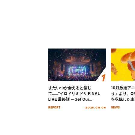
またいつか会えると信じ
10月放送ア
て……“イロドリミドリ FINAL
う』より、O
LIVE 最終話 ～Get Our
を収録した主題
MIRAI!!!!!!!!!!!!!!～”10年の活動
日にリリース
2026.08.06
REPORT
NEWS
を経てファイナルを迎える本公
演をレポート