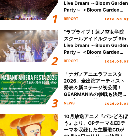
Live Dream ～Bloom Garden
Party～ ＜Bloom Garden
Party Stage／埼玉公演＞”
2026.08.07
REPORT
Day.2レポート！
“ラブライブ！蓮ノ空女学院
スクールアイドルクラブ 6th
Live Dream ～Bloom Garden
Party～ ＜Bloom Garden
Party Stage／埼玉公演＞”
2026.08.07
REPORT
Day.1レポート！
「ナガノアニエラフェスタ
2026」全出演アーティスト
発表＆新ステージ初公開！
GEARMANIAの参戦も決定
し、初となる第3ステージの
2026.08.07
NEWS
全貌が明らかに！
10月放送アニメ『パンどろぼ
う』より、OPテーマ＆EDテ
ーマを収録した主題歌CDが