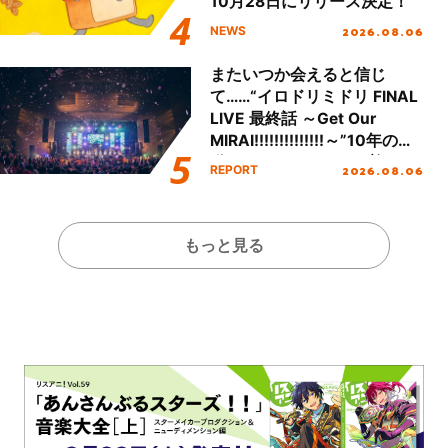
10月28日にリリース決定！
2026.08.06
NEWS
またいつか会えると信じ
て……“イロドリミドリ FINAL
LIVE 最終話 ～Get Our
MIRAI!!!!!!!!!!!!!!～”10年の活
動を経てファイナルを迎える
2026.08.06
REPORT
本公演をレポート
もっと見る