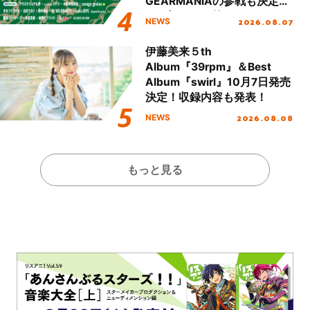
GEARMANIAの参戦も決定
し、初となる第3ステージの
2026.08.07
NEWS
全貌が明らかに！
伊藤美来５th
Album『39rpm』＆Best
Album『swirl』10月7日発売
決定！収録内容も発表！
2026.08.08
NEWS
もっと見る