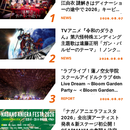
江由衣 謎解きはディナーショ
ーの途中で 2026」キービジ
ュアル＆グッズラインナップ
2026.08.07
NEWS
が公開！
TVアニメ『令和のダラさ
ん』第六怪特殊エンディング
主題歌は遠藤正明「ガン・バ
ルゼーのテーマ」！ノンクレ
ジットエンディング映像も公
2026.08.08
NEWS
開！
“ラブライブ！蓮ノ空女学院
スクールアイドルクラブ 6th
Live Dream ～Bloom Garden
Party～ ＜Bloom Garden
Party Stage／埼玉公演＞”
2026.08.07
REPORT
Day.2レポート！
「ナガノアニエラフェスタ
2026」全出演アーティスト
発表＆新ステージ初公開！