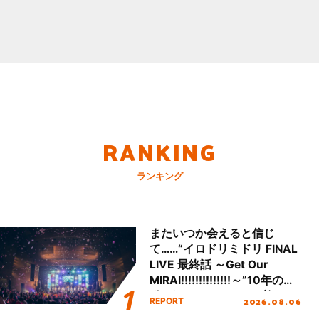
RANKING
ランキング
またいつか会えると信じ
て……“イロドリミドリ FINAL
LIVE 最終話 ～Get Our
MIRAI!!!!!!!!!!!!!!～”10年の活
動を経てファイナルを迎える
2026.08.06
REPORT
本公演をレポート