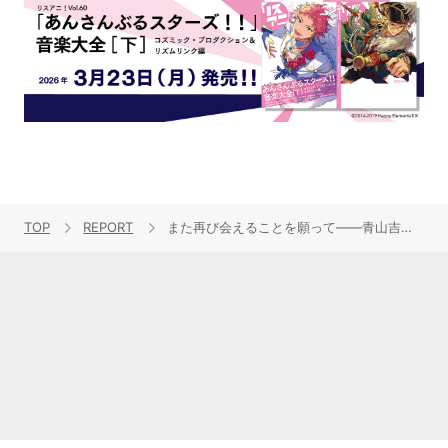
TOP
REPORT
また再び会えることを願って――青山吉能、バースデーツアー“青山吉能 Birthday LIVE「明日、ふり合うも多生の縁。」”のファイナル公演をレポート