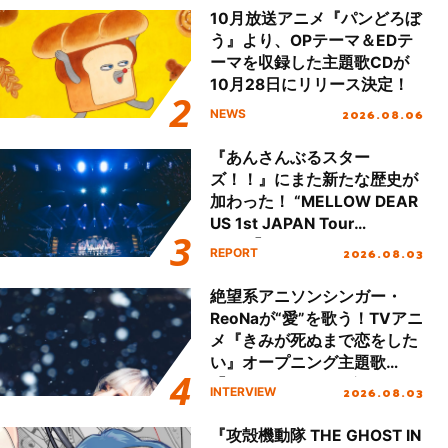
10月放送アニメ『パンどろぼ
う』より、OPテーマ＆EDテ
ーマを収録した主題歌CDが
10月28日にリリース決定！
2026.08.06
NEWS
『あんさんぶるスター
ズ！！』にまた新たな歴史が
加わった！ “MELLOW DEAR
US 1st JAPAN Tour
Final「NICE to meet YOU
2026.08.03
REPORT
!!」Dear 横浜BUNTAI”をレポ
ート!!
絶望系アニソンシンガー・
ReoNaが“愛”を歌う！TVアニ
メ『きみが死ぬまで恋をした
い』オープニング主題歌
「Amore」インタビュー
2026.08.03
INTERVIEW
『攻殻機動隊 THE GHOST IN