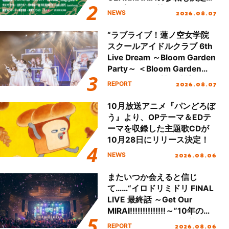
し、初となる第3ステージの
2026.08.07
NEWS
全貌が明らかに！
“ラブライブ！蓮ノ空女学院
スクールアイドルクラブ 6th
Live Dream ～Bloom Garden
Party～ ＜Bloom Garden
Party Stage／埼玉公演＞”
2026.08.07
REPORT
Day.1レポート！
10月放送アニメ『パンどろぼ
う』より、OPテーマ＆EDテ
ーマを収録した主題歌CDが
10月28日にリリース決定！
2026.08.06
NEWS
またいつか会えると信じ
て……“イロドリミドリ FINAL
LIVE 最終話 ～Get Our
MIRAI!!!!!!!!!!!!!!～”10年の活
動を経てファイナルを迎える
2026.08.06
REPORT