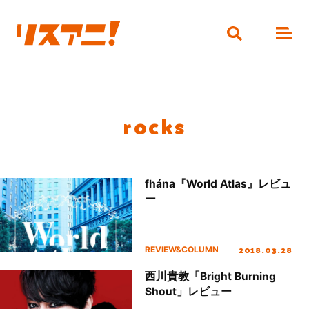
rocks
fhána『World Atlas』レビュ
ー
2018.03.28
REVIEW&COLUMN
西川貴教「Bright Burning
Shout」レビュー