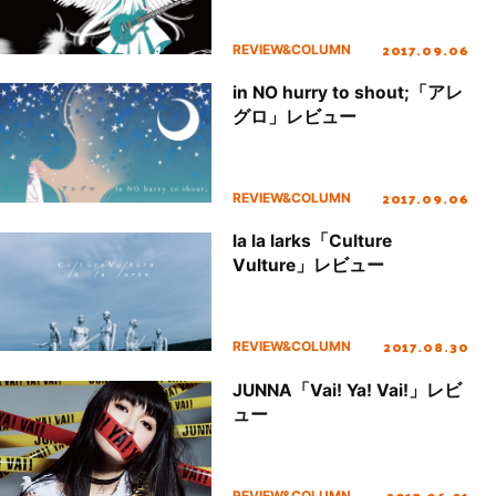
2017.09.06
REVIEW&COLUMN
in NO hurry to shout;「アレ
グロ」レビュー
2017.09.06
REVIEW&COLUMN
la la larks「Culture
Vulture」レビュー
2017.08.30
REVIEW&COLUMN
JUNNA「Vai! Ya! Vai!」レビ
ュー
2017.06.21
REVIEW&COLUMN