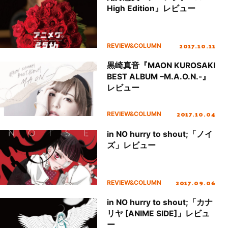
High Edition』レビュー
2017.10.11
REVIEW&COLUMN
黒崎真音『MAON KUROSAKI
BEST ALBUM –M.A.O.N.-』
レビュー
2017.10.04
REVIEW&COLUMN
in NO hurry to shout;「ノイ
ズ」レビュー
2017.09.06
REVIEW&COLUMN
in NO hurry to shout;「カナ
リヤ [ANIME SIDE]」レビュ
ー