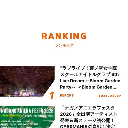
RANKING
ランキング
“ラブライブ！蓮ノ空女学院
スクールアイドルクラブ 6th
Live Dream ～Bloom Garden
Party～ ＜Bloom Garden
Party Stage／埼玉公演＞”
2026.08.07
REPORT
Day.2レポート！
「ナガノアニエラフェスタ
2026」全出演アーティスト
発表＆新ステージ初公開！
GEARMANIAの参戦も決定