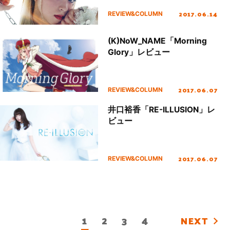
2017.06.14
REVIEW&COLUMN
(K)NoW_NAME「Morning
Glory」レビュー
2017.06.07
REVIEW&COLUMN
井口裕香「RE-ILLUSION」レ
ビュー
2017.06.07
REVIEW&COLUMN
1
2
3
4
NEXT