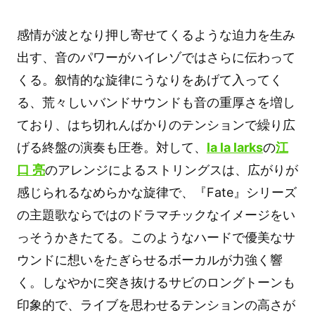
感情が波となり押し寄せてくるような迫力を生み
出す、音のパワーがハイレゾではさらに伝わって
くる。叙情的な旋律にうなりをあげて入ってく
る、荒々しいバンドサウンドも音の重厚さを増し
ており、はち切れんばかりのテンションで繰り広
げる終盤の演奏も圧巻。対して、
la la larks
の
江
口 亮
のアレンジによるストリングスは、広がりが
感じられるなめらかな旋律で、『Fate』シリーズ
の主題歌ならではのドラマチックなイメージをい
っそうかきたてる。このようなハードで優美なサ
ウンドに想いをたぎらせるボーカルが力強く響
く。しなやかに突き抜けるサビのロングトーンも
印象的で、ライブを思わせるテンションの高さが