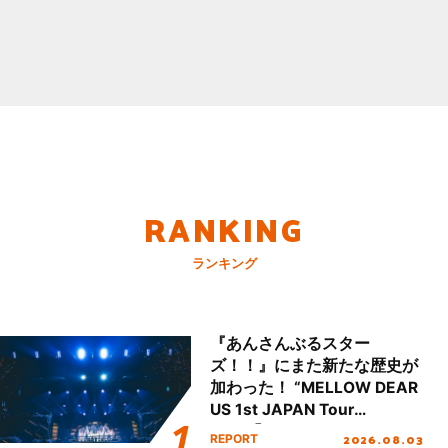
RANKING
ランキング
『あんさんぶるスター
ズ！！』にまた新たな歴史が
加わった！ “MELLOW DEAR
US 1st JAPAN Tour
Final「NICE to meet YOU
2026.08.03
REPORT