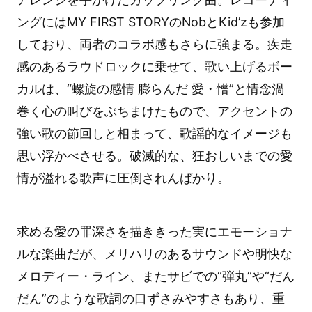
ングにはMY FIRST STORYのNobとKid’zも参加
しており、両者のコラボ感もさらに強まる。疾走
感のあるラウドロックに乗せて、歌い上げるボー
カルは、“螺旋の感情 膨らんだ 愛・憎”と情念渦
巻く心の叫びをぶちまけたもので、アクセントの
強い歌の節回しと相まって、歌謡的なイメージも
思い浮かべさせる。破滅的な、狂おしいまでの愛
情が溢れる歌声に圧倒されんばかり。
求める愛の罪深さを描ききった実にエモーショナ
ルな楽曲だが、メリハリのあるサウンドや明快な
メロディー・ライン、またサビでの“弾丸”や“だん
だん”のような歌詞の口ずさみやすさもあり、重