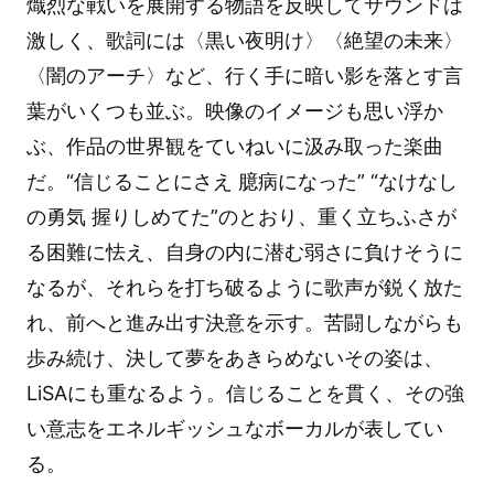
熾烈な戦いを展開する物語を反映してサウンドは
激しく、歌詞には〈黒い夜明け〉〈絶望の未来〉
〈闇のアーチ〉など、行く手に暗い影を落とす言
葉がいくつも並ぶ。映像のイメージも思い浮か
ぶ、作品の世界観をていねいに汲み取った楽曲
だ。“信じることにさえ 臆病になった” “なけなし
の勇気 握りしめてた”のとおり、重く立ちふさが
る困難に怯え、自身の内に潜む弱さに負けそうに
なるが、それらを打ち破るように歌声が鋭く放た
れ、前へと進み出す決意を示す。苦闘しながらも
歩み続け、決して夢をあきらめないその姿は、
LiSAにも重なるよう。信じることを貫く、その強
い意志をエネルギッシュなボーカルが表してい
る。