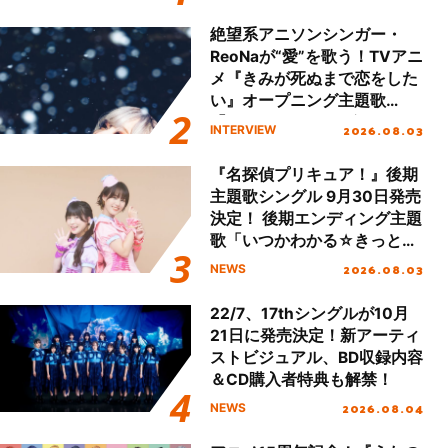
!!」Dear 横浜BUNTAI”をレポ
ート!!
絶望系アニソンシンガー・
ReoNaが“愛”を歌う！TVアニ
メ『きみが死ぬまで恋をした
い』オープニング主題歌
「Amore」インタビュー
2026.08.03
INTERVIEW
『名探偵プリキュア！』後期
主題歌シングル 9月30日発売
決定！ 後期エンディング主題
歌「いつかわかる☆きっとあ
える」TVサイズ先行配信開
2026.08.03
NEWS
始！
22/7、17thシングルが10月
21日に発売決定！新アーティ
ストビジュアル、BD収録内容
＆CD購入者特典も解禁！
2026.08.04
NEWS