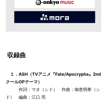
収録曲
１．ASH（TVアニメ『Fate/Apocrypha』2nd
クールOPテーマ）
作詞：マオ（シド） 作曲：御恵明希（シ
ド） 編曲：江口 亮