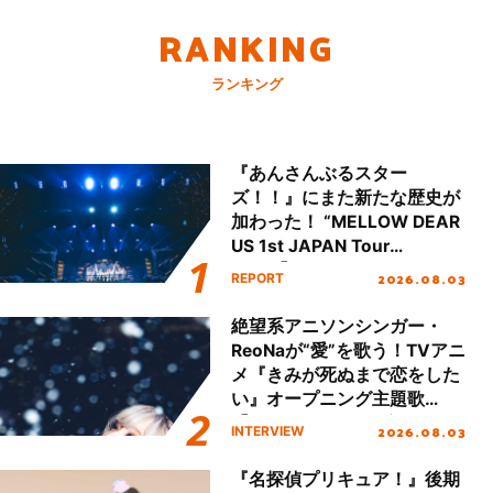
RANKING
ランキング
『あんさんぶるスター
ズ！！』にまた新たな歴史が
加わった！ “MELLOW DEAR
US 1st JAPAN Tour
Final「NICE to meet YOU
2026.08.03
REPORT
!!」Dear 横浜BUNTAI”をレポ
ート!!
絶望系アニソンシンガー・
ReoNaが“愛”を歌う！TVアニ
メ『きみが死ぬまで恋をした
い』オープニング主題歌
「Amore」インタビュー
2026.08.03
INTERVIEW
『名探偵プリキュア！』後期