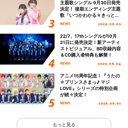
主題歌シングル 9月30日発売
決定！ 後期エンディング主題
歌「いつかわかる☆きっとあ
える」TVサイズ先行配信開
2026.08.03
NEWS
始！
22/7、17thシングルが10月
21日に発売決定！新アーティ
ストビジュアル、BD収録内容
＆CD購入者特典も解禁！
2026.08.04
NEWS
アニメ15周年記念！『うたの
☆プリンスさまっ♪ マジ
LOVE』シリーズの特別企画
が続々決定！
2026.08.01
NEWS
もっと見る