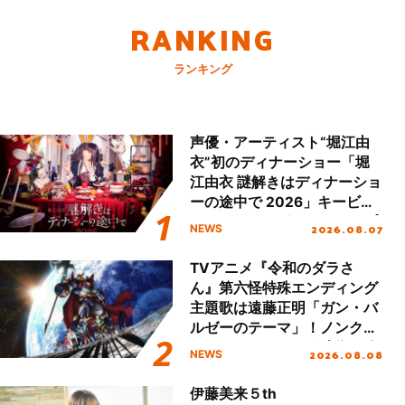
RANKING
ランキング
声優・アーティスト“堀江由
衣”初のディナーショー「堀
江由衣 謎解きはディナーショ
ーの途中で 2026」キービジ
ュアル＆グッズラインナップ
2026.08.07
NEWS
が公開！
TVアニメ『令和のダラさ
ん』第六怪特殊エンディング
主題歌は遠藤正明「ガン・バ
ルゼーのテーマ」！ノンクレ
ジットエンディング映像も公
2026.08.08
NEWS
開！
伊藤美来５th