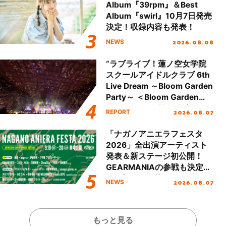
Album『39rpm』＆Best
Album『swirl』10月7日発売
決定！収録内容も発表！
2026.08.08
NEWS
“ラブライブ！蓮ノ空女学院
スクールアイドルクラブ 6th
Live Dream ～Bloom Garden
Party～ ＜Bloom Garden
Party Stage／埼玉公演＞”
2026.08.07
REPORT
Day.2レポート！
「ナガノアニエラフェスタ
2026」全出演アーティスト
発表＆新ステージ初公開！
GEARMANIAの参戦も決定
し、初となる第3ステージの
2026.08.07
NEWS
全貌が明らかに！
もっと見る