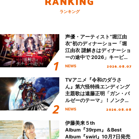
RANKING
ランキング
声優・アーティスト“堀江由
衣”初のディナーショー「堀
江由衣 謎解きはディナーショ
ーの途中で 2026」キービジ
ュアル＆グッズラインナップ
2026.08.07
NEWS
が公開！
TVアニメ『令和のダラさ
ん』第六怪特殊エンディング
主題歌は遠藤正明「ガン・バ
ルゼーのテーマ」！ノンクレ
ジットエンディング映像も公
2026.08.08
NEWS
開！
伊藤美来５th
Album『39rpm』＆Best
Album『swirl』10月7日発売