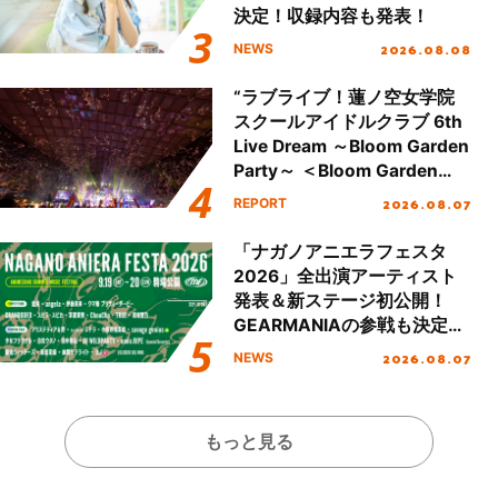
決定！収録内容も発表！
2026.08.08
NEWS
“ラブライブ！蓮ノ空女学院
スクールアイドルクラブ 6th
Live Dream ～Bloom Garden
Party～ ＜Bloom Garden
Party Stage／埼玉公演＞”
2026.08.07
REPORT
Day.2レポート！
「ナガノアニエラフェスタ
2026」全出演アーティスト
発表＆新ステージ初公開！
GEARMANIAの参戦も決定
し、初となる第3ステージの
2026.08.07
NEWS
全貌が明らかに！
もっと見る