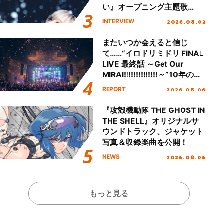
い』オープニング主題歌
「Amore」インタビュー
2026.08.03
INTERVIEW
またいつか会えると信じ
て……“イロドリミドリ FINAL
LIVE 最終話 ～Get Our
MIRAI!!!!!!!!!!!!!!～”10年の活
動を経てファイナルを迎える
2026.08.06
REPORT
本公演をレポート
『攻殻機動隊 THE GHOST IN
THE SHELL』オリジナルサ
ウンドトラック、ジャケット
写真＆収録楽曲を公開！
2026.08.06
NEWS
もっと見る