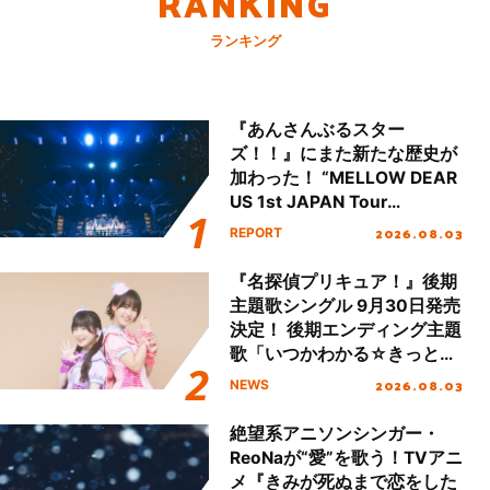
RANKING
ランキング
『あんさんぶるスター
ズ！！』にまた新たな歴史が
加わった！ “MELLOW DEAR
US 1st JAPAN Tour
Final「NICE to meet YOU
2026.08.03
REPORT
!!」Dear 横浜BUNTAI”をレポ
ート!!
『名探偵プリキュア！』後期
主題歌シングル 9月30日発売
決定！ 後期エンディング主題
歌「いつかわかる☆きっとあ
える」TVサイズ先行配信開
2026.08.03
NEWS
始！
絶望系アニソンシンガー・
ReoNaが“愛”を歌う！TVアニ
メ『きみが死ぬまで恋をした