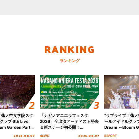
RANKING
ランキング
！蓮ノ空女学院スク
「ナガノアニエラフェスタ
“ラブライブ！蓮
ブ 6th Live
2026」全出演アーティスト発表
ールアイドルクラブ 6
om Garden Party
＆新ステージ初公開！
Dream ～Bloom Ga
arden Party
GEARMANIAの参戦も決定し、
～ ＜Bloom Garde
2026.08.07
2026.08.07
NEWS
REPORT