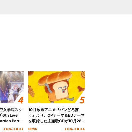
ノ空女学院スク
10月放送アニメ『パンどろぼ
th Live
う』より、OPテーマ＆EDテーマ
rden Party
を収録した主題歌CDが10月28
n Party
日にリリース決定！
2026.08.07
2026.08.06
NEWS