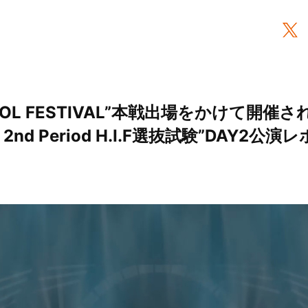
i IDOL FESTIVAL”本戦出場をかけて開
2nd Period H.I.F選抜試験”DAY2公演