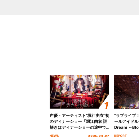
声優・アーティスト“堀江由衣”初
“ラブライブ
のディナーショー「堀江由衣 謎
ールアイドルクラ
解きはディナーショーの途中で
Dream ～Blo
2026」キービジュアル＆グッズ
～ ＜Bloom G
2026.08.07
NEWS
REPORT