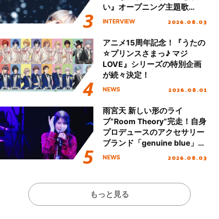
い』オープニング主題歌
「Amore」インタビュー
2026.08.03
INTERVIEW
アニメ15周年記念！『うたの
☆プリンスさまっ♪ マジ
LOVE』シリーズの特別企画
が続々決定！
2026.08.01
NEWS
雨宮天 新しい形のライ
ブ”Room Theory”完走！自身
プロデュースのアクセサリー
ブランド「genuine blue」の
新作アクセサリー予約も開
2026.08.03
NEWS
始！
もっと見る