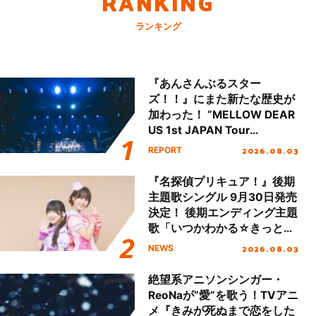
RANKING
ランキング
『あんさんぶるスター
ズ！！』にまた新たな歴史が
加わった！ “MELLOW DEAR
US 1st JAPAN Tour
Final「NICE to meet YOU
2026.08.03
REPORT
!!」Dear 横浜BUNTAI”をレポ
ート!!
『名探偵プリキュア！』後期
主題歌シングル 9月30日発売
決定！ 後期エンディング主題
歌「いつかわかる☆きっとあ
える」TVサイズ先行配信開
2026.08.03
NEWS
始！
絶望系アニソンシンガー・
ReoNaが“愛”を歌う！TVアニ
メ『きみが死ぬまで恋をした