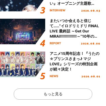
い』オープニング主題歌
「Amore」インタビュー
2026.08.03
INTERVIEW
またいつか会えると信じ
て……“イロドリミドリ FINAL
LIVE 最終話 ～Get Our
MIRAI!!!!!!!!!!!!!!～”10年の活
動を経てファイナルを迎える
2026.08.06
REPORT
本公演をレポート
アニメ15周年記念！『うたの
☆プリンスさまっ♪ マジ
LOVE』シリーズの特別企画
が続々決定！
2026.08.01
NEWS
もっと見る