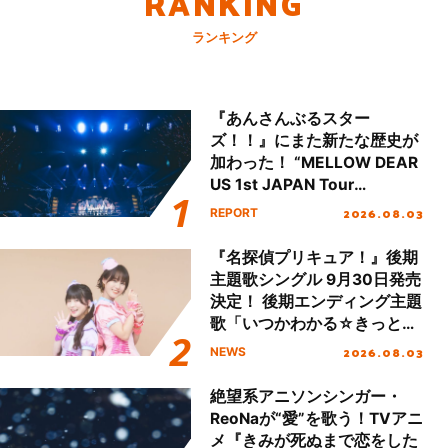
RANKING
ランキング
『あんさんぶるスター
ズ！！』にまた新たな歴史が
加わった！ “MELLOW DEAR
US 1st JAPAN Tour
Final「NICE to meet YOU
2026.08.03
REPORT
!!」Dear 横浜BUNTAI”をレポ
ート!!
『名探偵プリキュア！』後期
主題歌シングル 9月30日発売
決定！ 後期エンディング主題
歌「いつかわかる☆きっとあ
える」TVサイズ先行配信開
2026.08.03
NEWS
始！
絶望系アニソンシンガー・
ReoNaが“愛”を歌う！TVアニ
メ『きみが死ぬまで恋をした