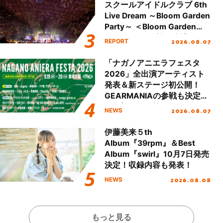
スクールアイドルクラブ 6th
Live Dream ～Bloom Garden
Party～ ＜Bloom Garden
Party Stage／埼玉公演＞”
2026.08.07
REPORT
Day.2レポート！
「ナガノアニエラフェスタ
2026」全出演アーティスト
発表＆新ステージ初公開！
GEARMANIAの参戦も決定
し、初となる第3ステージの
2026.08.07
NEWS
全貌が明らかに！
伊藤美来５th
Album『39rpm』＆Best
Album『swirl』10月7日発売
決定！収録内容も発表！
2026.08.08
NEWS
もっと見る