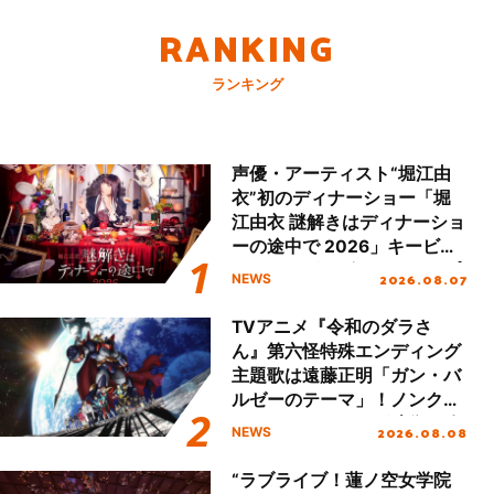
RANKING
ランキング
声優・アーティスト“堀江由
衣”初のディナーショー「堀
江由衣 謎解きはディナーショ
ーの途中で 2026」キービジ
ュアル＆グッズラインナップ
2026.08.07
NEWS
が公開！
TVアニメ『令和のダラさ
ん』第六怪特殊エンディング
主題歌は遠藤正明「ガン・バ
ルゼーのテーマ」！ノンクレ
ジットエンディング映像も公
2026.08.08
NEWS
開！
“ラブライブ！蓮ノ空女学院