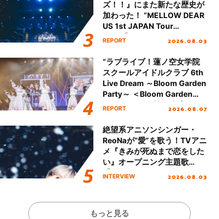
ズ！！』にまた新たな歴史が
加わった！ “MELLOW DEAR
US 1st JAPAN Tour
Final「NICE to meet YOU
2026.08.03
REPORT
!!」Dear 横浜BUNTAI”をレポ
ート!!
“ラブライブ！蓮ノ空女学院
スクールアイドルクラブ 6th
Live Dream ～Bloom Garden
Party～ ＜Bloom Garden
Party Stage／埼玉公演＞”
2026.08.07
REPORT
Day.1レポート！
絶望系アニソンシンガー・
ReoNaが“愛”を歌う！TVアニ
メ『きみが死ぬまで恋をした
い』オープニング主題歌
「Amore」インタビュー
2026.08.03
INTERVIEW
もっと見る