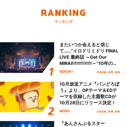
RANKING
ランキング
またいつか会えると信じ
て……“イロドリミドリ FINAL
LIVE 最終話 ～Get Our
MIRAI!!!!!!!!!!!!!!～”10年の活
動を経てファイナルを迎える
2026.08.06
REPORT
本公演をレポート
10月放送アニメ『パンどろぼ
う』より、OPテーマ＆EDテ
ーマを収録した主題歌CDが
10月28日にリリース決定！
2026.08.06
NEWS
『あんさんぶるスター