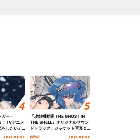
ンガー・
『攻殻機動隊 THE GHOST IN
歌う！TVアニメ
THE SHELL』オリジナルサウン
恋をしたい』
ドトラック、ジャケット写真＆
「Amore」
収録楽曲を公開！
2026.08.03
2026.08.06
NEWS