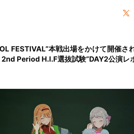
i IDOL FESTIVAL”本戦出場をかけて開
2nd Period H.I.F選抜試験”DAY2公演