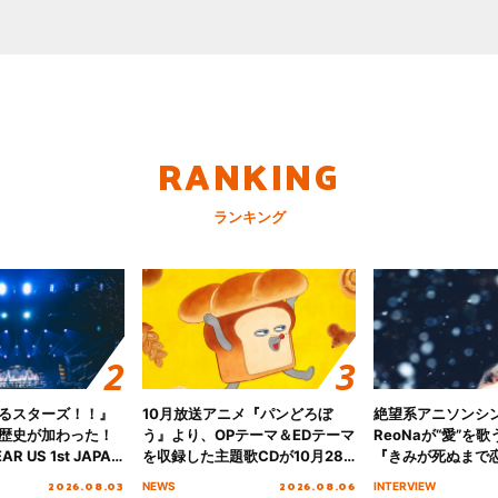
RANKING
ランキング
るスターズ！！』
10月放送アニメ『パンどろぼ
絶望系アニソンシ
歴史が加わった！
う』より、OPテーマ＆EDテーマ
ReoNaが“愛”を
AR US 1st JAPAN
を収録した主題歌CDが10月28
『きみが死ぬまで
NICE to meet YOU
日にリリース決定！
オープニング主題歌
2026.08.03
2026.08.06
NEWS
INTERVIEW