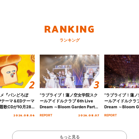
RANKING
ランキング
ニメ『パンどろぼ
“ラブライブ！蓮ノ空女学院スク
“ラブライブ！蓮
Pテーマ＆EDテーマ
ールアイドルクラブ 6th Live
ールアイドルクラブ 6
歌CDが10月28
Dream ～Bloom Garden Party
Dream ～Bloom Ga
決定！
～ ＜Bloom Garden Party
～ ＜Bloom Garde
2026.08.06
2026.08.07
REPORT
REPORT
Stage／埼玉公演＞” Day.1レポ
Stage／埼玉公演＞
ート！
ート！
もっと見る