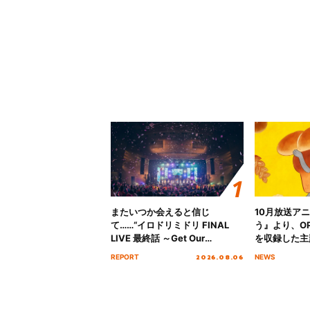
またいつか会えると信じ
10月放送ア
て……“イロドリミドリ FINAL
う』より、O
LIVE 最終話 ～Get Our
を収録した主題
MIRAI!!!!!!!!!!!!!!～”10年の活動
日にリリース
2026.08.06
REPORT
NEWS
を経てファイナルを迎える本公
演をレポート