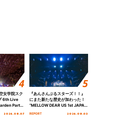
ノ空女学院スク
『あんさんぶるスターズ！！』
th Live
にまた新たな歴史が加わった！
rden Party
“MELLOW DEAR US 1st JAPAN
n Party
Tour Final「NICE to meet YOU
2026.08.07
2026.08.03
REPORT
” Day.2レポ
!!」Dear 横浜BUNTAI”をレポー
ト!!