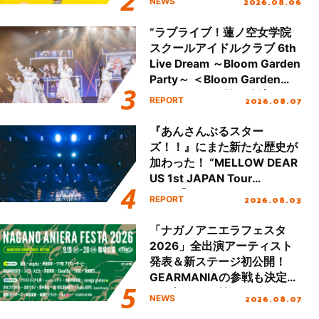
2026.08.06
NEWS
“ラブライブ！蓮ノ空女学院
スクールアイドルクラブ 6th
Live Dream ～Bloom Garden
Party～ ＜Bloom Garden
Party Stage／埼玉公演＞”
2026.08.07
REPORT
Day.1レポート！
『あんさんぶるスター
ズ！！』にまた新たな歴史が
加わった！ “MELLOW DEAR
US 1st JAPAN Tour
Final「NICE to meet YOU
2026.08.03
REPORT
!!」Dear 横浜BUNTAI”をレポ
ート!!
「ナガノアニエラフェスタ
2026」全出演アーティスト
発表＆新ステージ初公開！
GEARMANIAの参戦も決定
し、初となる第3ステージの
2026.08.07
NEWS
全貌が明らかに！