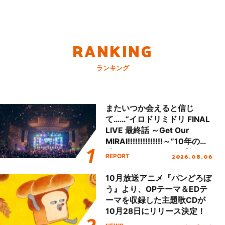
RANKING
ランキング
またいつか会えると信じ
て……“イロドリミドリ FINAL
LIVE 最終話 ～Get Our
MIRAI!!!!!!!!!!!!!!～”10年の活
動を経てファイナルを迎える
2026.08.06
REPORT
本公演をレポート
10月放送アニメ『パンどろぼ
う』より、OPテーマ＆EDテ
ーマを収録した主題歌CDが
10月28日にリリース決定！