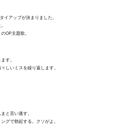
メタイアップが決まりました。
た。
のOP主題歌。
。
します。
痛々しいミスを繰り返します。
。
。
んまと言い逃す。
ミングで勃起する。クソがよ。