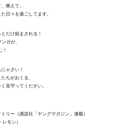
て、燃えて。
した日々を過ごしてます。
っとだけ励まされる！
マンガが、
む！
んにゃさい！
こたちがおくる、
〜く見守ってください。
クトリー（講談社「ヤングマガジン」連載）
・レモン）