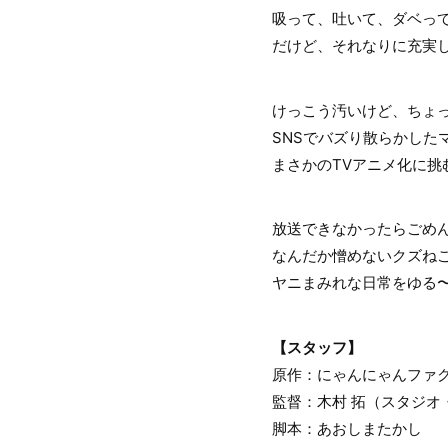
吸って、吐いて、ダベっ
だけど、それなりに充実
けっこう汚いけど、ちょ
SNSでバズり散らかした
まさかのTVアニメ化に挑
放送できなかったらごめ
なんだか憎めないクズね
ヤニまみれな日常をゆる
【スタッフ】
原作：にゃんにゃんファ
監督：木村 拓（スタジオ
脚本：あおしまたかし