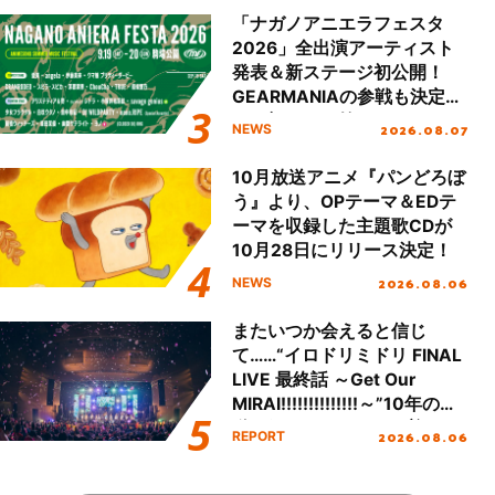
「ナガノアニエラフェスタ
2026」全出演アーティスト
発表＆新ステージ初公開！
GEARMANIAの参戦も決定
し、初となる第3ステージの
2026.08.07
NEWS
全貌が明らかに！
10月放送アニメ『パンどろぼ
う』より、OPテーマ＆EDテ
ーマを収録した主題歌CDが
10月28日にリリース決定！
2026.08.06
NEWS
またいつか会えると信じ
て……“イロドリミドリ FINAL
LIVE 最終話 ～Get Our
MIRAI!!!!!!!!!!!!!!～”10年の活
動を経てファイナルを迎える
2026.08.06
REPORT
本公演をレポート