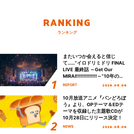
RANKING
ランキング
またいつか会えると信じ
て……“イロドリミドリ FINAL
LIVE 最終話 ～Get Our
MIRAI!!!!!!!!!!!!!!～”10年の活
動を経てファイナルを迎える
2026.08.06
REPORT
本公演をレポート
10月放送アニメ『パンどろぼ
う』より、OPテーマ＆EDテ
ーマを収録した主題歌CDが
10月28日にリリース決定！
2026.08.06
NEWS