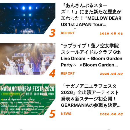
『あんさんぶるスター
ズ！！』にまた新たな歴史が
加わった！ “MELLOW DEAR
US 1st JAPAN Tour
Final「NICE to meet YOU
2026.08.03
REPORT
!!」Dear 横浜BUNTAI”をレポ
ート!!
“ラブライブ！蓮ノ空女学院
スクールアイドルクラブ 6th
Live Dream ～Bloom Garden
Party～ ＜Bloom Garden
Party Stage／埼玉公演＞”
2026.08.07
REPORT
Day.1レポート！
「ナガノアニエラフェスタ
2026」全出演アーティスト
発表＆新ステージ初公開！
GEARMANIAの参戦も決定
し、初となる第3ステージの
2026.08.07
NEWS
全貌が明らかに！