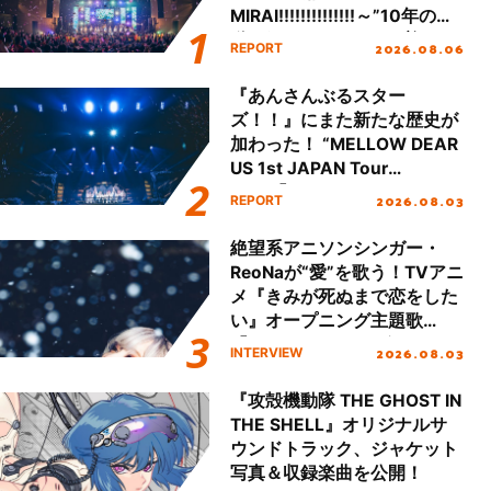
MIRAI!!!!!!!!!!!!!!～”10年の活
動を経てファイナルを迎える
2026.08.06
REPORT
本公演をレポート
『あんさんぶるスター
ズ！！』にまた新たな歴史が
加わった！ “MELLOW DEAR
US 1st JAPAN Tour
Final「NICE to meet YOU
2026.08.03
REPORT
!!」Dear 横浜BUNTAI”をレポ
ート!!
絶望系アニソンシンガー・
ReoNaが“愛”を歌う！TVアニ
メ『きみが死ぬまで恋をした
い』オープニング主題歌
「Amore」インタビュー
2026.08.03
INTERVIEW
『攻殻機動隊 THE GHOST IN
THE SHELL』オリジナルサ
ウンドトラック、ジャケット
写真＆収録楽曲を公開！