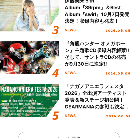
伊藤美来５th
Album『39rpm』＆Best
Album『swirl』10月7日発売
決定！収録内容も発表！
2026.08.08
NEWS
『角醒ハンター オメガホー
ン』主題歌CD収録内容解禁!!
そして、サントラCDの発売
が9月30日に決定!!
2026.08.09
NEWS
「ナガノアニエラフェスタ
2026」全出演アーティスト
発表＆新ステージ初公開！
GEARMANIAの参戦も決定
し、初となる第3ステージの
2026.08.07
NEWS
全貌が明らかに！