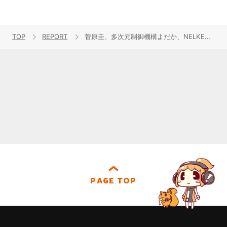
TOP
REPORT
菅原圭、多次元制御機構よだか、NELKE、NOMELON NOLEMON、BLUE ENCOUNTの5組が競演！ライブイベント“リスパレ！LIVE vol.4”DAY1最速レポート
PAGE TOP