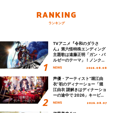
RANKING
ランキング
TVアニメ『令和のダラさ
ん』第六怪特殊エンディング
主題歌は遠藤正明「ガン・バ
ルゼーのテーマ」！ノンクレ
ジットエンディング映像も公
2026.08.08
NEWS
開！
声優・アーティスト“堀江由
衣”初のディナーショー「堀
江由衣 謎解きはディナーショ
ーの途中で 2026」キービジ
ュアル＆グッズラインナップ
2026.08.07
NEWS
が公開！