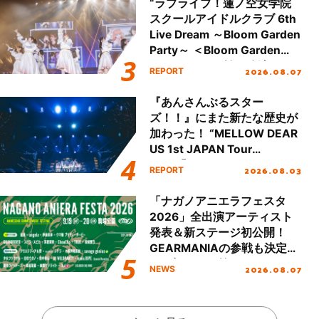
“ラブライブ！蓮ノ空女学院
スクールアイドルクラブ 6th
Live Dream ～Bloom Garden
Party～ ＜Bloom Garden
Party Stage／埼玉公演＞”
2026.08.07
REPORT
Day.1レポート！
『あんさんぶるスター
ズ！！』にまた新たな歴史が
加わった！ “MELLOW DEAR
US 1st JAPAN Tour
Final「NICE to meet YOU
2026.08.03
REPORT
!!」Dear 横浜BUNTAI”をレポ
ート!!
「ナガノアニエラフェスタ
2026」全出演アーティスト
発表＆新ステージ初公開！
GEARMANIAの参戦も決定
し、初となる第3ステージの
2026.08.07
NEWS
全貌が明らかに！