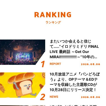
RANKING
ランキング
またいつか会えると信じ
て……“イロドリミドリ FINAL
LIVE 最終話 ～Get Our
MIRAI!!!!!!!!!!!!!!～”10年の活
動を経てファイナルを迎える
2026.08.06
REPORT
本公演をレポート
10月放送アニメ『パンどろぼ
う』より、OPテーマ＆EDテ
ーマを収録した主題歌CDが
10月28日にリリース決定！
2026.08.06
NEWS