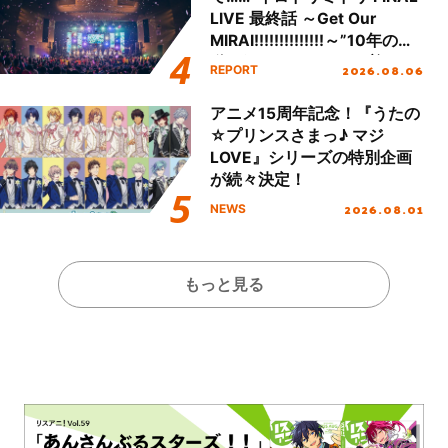
LIVE 最終話 ～Get Our
MIRAI!!!!!!!!!!!!!!～”10年の活
動を経てファイナルを迎える
2026.08.06
REPORT
本公演をレポート
アニメ15周年記念！『うたの
☆プリンスさまっ♪ マジ
LOVE』シリーズの特別企画
が続々決定！
2026.08.01
NEWS
もっと見る