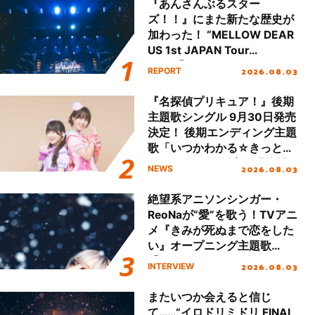
『あんさんぶるスター
ズ！！』にまた新たな歴史が
加わった！ “MELLOW DEAR
US 1st JAPAN Tour
Final「NICE to meet YOU
2026.08.03
REPORT
!!」Dear 横浜BUNTAI”をレポ
ート!!
『名探偵プリキュア！』後期
主題歌シングル 9月30日発売
決定！ 後期エンディング主題
歌「いつかわかる☆きっとあ
える」TVサイズ先行配信開
2026.08.03
NEWS
始！
絶望系アニソンシンガー・
ReoNaが“愛”を歌う！TVアニ
メ『きみが死ぬまで恋をした
い』オープニング主題歌
「Amore」インタビュー
2026.08.03
INTERVIEW
またいつか会えると信じ
て……“イロドリミドリ FINAL