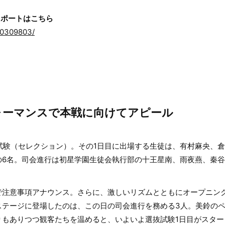
レポートはこちら
000309803/
ォーマンスで本戦に向けてアピール
選抜試験（セレクション）。その1日目に出場する生徒は、有村麻央、
の6名。司会進行は初星学園生徒会執行部の十王星南、雨夜燕、秦
で注意事項アナウンス。さらに、激しいリズムとともにオープニン
ステージに登場したのは、この日の司会進行を務める3人。美鈴の
りもありつつ観客たちを温めると、いよいよ選抜試験1日目がスター