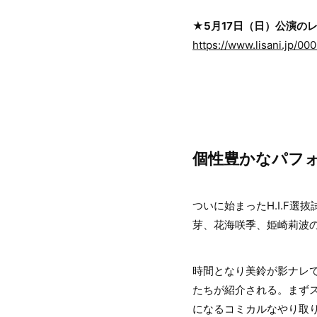
★5月17日（日）公演の
https://www.lisani.jp/0
個性豊かなパフ
ついに始まったH.I.F
芽、花海咲季、姫崎莉波
時間となり美鈴が影ナレ
たちが紹介される。まず
になるコミカルなやり取