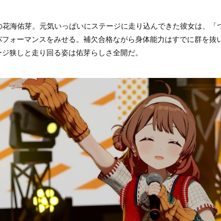
組の花海佑芽。元気いっぱいにステージに走り込んできた彼女は、「
パフォーマンスをみせる。補欠合格ながら身体能力はすでに群を抜
ージ狭しと走り回る姿は佑芽らしさ全開だ。