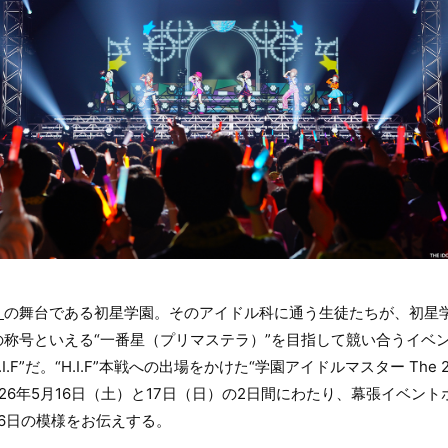
」
の舞台である初星学園。そのアイドル科に通う生徒たちが、初星学園
号といえる“一番星（プリマステラ）”を目指して競い合うイベント、そ
“H.I.F”だ。“H.I.F”本戦への出場をかけた“学園アイドルマスター The 2nd
026年5月16日（土）と17日（日）の2日間にわたり、幕張イベン
16日の模様をお伝えする。