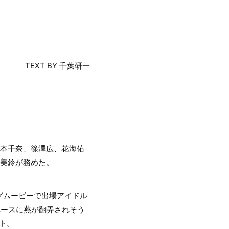
TEXT BY 千葉研一
倉本千奈、篠澤広、花海佑
谷美鈴が務めた。
グムービーで出場アイドル
ペースに燕が翻弄されそう
ト。