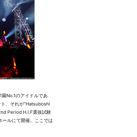
No.1のアイドルであ
れが“Hatsuboshi
 Period H.I.F選抜試験
トホールにて開催。ここでは