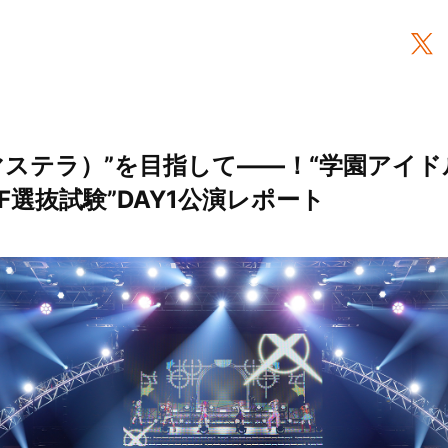
マステラ）”を目指して――！“学園アイドル
 H.I.F選抜試験”DAY1公演レポート