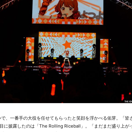
いで、一番手の大役を任せてもらったと笑顔を浮かべる佑芽。「皆
披露したのは「The Rolling Riceball」。「まだまだ盛り