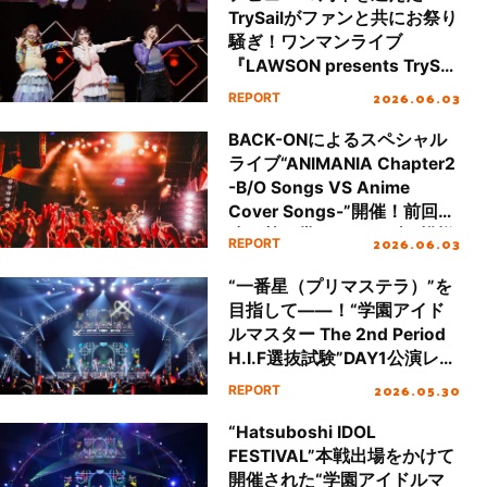
TrySailがファンと共にお祭り
騒ぎ！ワンマンライブ
『LAWSON presents TrySail
10th Anniversary Live 2026
2026.06.03
REPORT
“Cheers!!!”』レポート！
BACK-ONによるスペシャル
ライブ“ANIMANIA Chapter2
-B/O Songs VS Anime
Cover Songs-”開催！前回を
凌ぐ熱を帯びたライブの模様
2026.06.03
REPORT
をレポート
“一番星（プリマステラ）”を
目指して――！“学園アイド
ルマスター The 2nd Period
H.I.F選抜試験”DAY1公演レポ
ート
2026.05.30
REPORT
“Hatsuboshi IDOL
FESTIVAL”本戦出場をかけて
開催された“学園アイドルマ