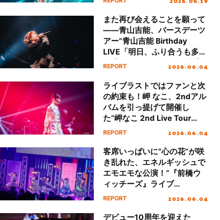
2026.06.19
REPORT
また再び会えることを願って
――青山吉能、バースデーツ
アー“青山吉能 Birthday
LIVE「明日、ふり合うも多生
の縁。」”のファイナル公演
2026.06.04
REPORT
をレポート
ライブラストではファンと次
の約束も！岬 なこ、2ndアル
バムを引っ提げて開催し
た“岬なこ 2nd Live Tour
Reflection”レポート
2026.06.04
REPORT
客席いっぱいに“心の花”が咲
き乱れた、エネルギッシュで
エモエモな公演！“『前橋ウ
ィッチーズ』ライブ
STRAIGHT! REACH!!
2026.06.04
REPORT
CHEER!!!”東京公演・夜の部
レポート
デビュー10周年を迎えた