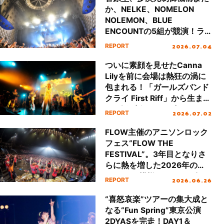
vol.4”DAY2最速レポート
か、NELKE、NOMELON
NOLEMON、BLUE
ENCOUNTの5組が競演！ラ
イブイベント“リスパレ！
2026.07.04
REPORT
LIVE vol.4”DAY1最速レポー
ト
ついに素顔を見せたCanna
Lilyを前に会場は熱狂の渦に
包まれる！「ガールズバンド
クライ First Riff」から生まれ
た5人組新バンドの初ワンマ
2026.07.02
REPORT
ンをレポート！
FLOW主催のアニソンロック
フェス“FLOW THE
FESTIVAL”。3年目となりさ
らに熱を増した2026年の
2DAYSの模様をじっくり振り
2026.06.26
REPORT
返る！
“喜怒哀楽”ツアーの集大成と
なる“Fun Spring”東京公演
2DYASを完走！DAY1＆