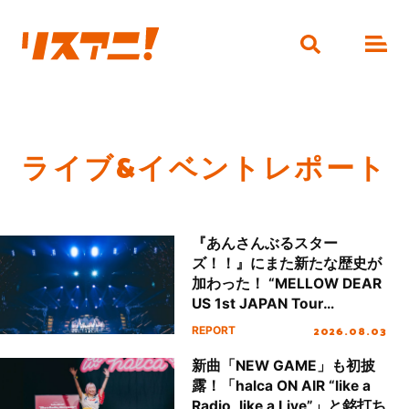
ライブ&イベントレポート
『あんさんぶるスター
ズ！！』にまた新たな歴史が
加わった！ “MELLOW DEAR
US 1st JAPAN Tour
Final「NICE to meet YOU
2026.08.03
REPORT
!!」Dear 横浜BUNTAI”をレポ
ート!!
新曲「NEW GAME」も初披
露！「halca ON AIR “like a
Radio, like a Live”」と銘打ち