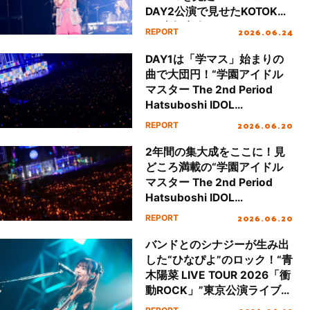
DAY2公演で見せたKOTOKO
の“喜怒哀楽”をレポート！
2026.06.24
REPORT
DAY1は「学マス」始まりの
曲で大団円！“学園アイドル
マスター The 2nd Period
Hatsuboshi IDOL
FESTIVAL”DAY1レポート
2026.06.20
REPORT
2年間の集大成をここに！見
どころ満載の“学園アイドル
マスター The 2nd Period
Hatsuboshi IDOL
FESTIVAL”DAY2レポート
2026.06.20
REPORT
バンドとのシナジーが生み出
した“ひなぴよ”のロック！“青
木陽菜 LIVE TOUR 2026「衝
動ROCK」”東京公演ライブレ
ポート