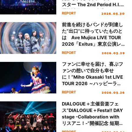
スター The 2nd Period H.I.F
選抜試験”DAY2公演レポート
2026.05.30
REPORT
前進を続けるバンドが到達し
た“出口”に待っていたものと
は Ave Mujica LIVE TOUR
2026「Exitus」東京公演レ
ポート
2026.05.29
REPORT
ファンに幸せを届け、喜ぶフ
ァンの想いで自分も幸せ
に！“Miho Okasaki 1st LIVE
TOUR 2026 ～ハッピーラッ
キージェット!!～ supported
2026.05.26
REPORT
by animelo”東京公演レポー
ト
DIALOGUE＋主催音楽フェ
ス“DIALOGUE＋Festa!! DAY
stage -Collaboration with
リスアニ！-”開催記念 短期連
載！［最終回 “DIALOGUE＋
2026.05.24
REPORT