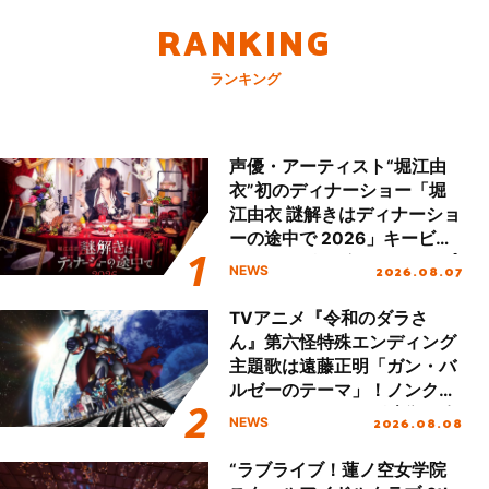
RANKING
ランキング
声優・アーティスト“堀江由
衣”初のディナーショー「堀
江由衣 謎解きはディナーショ
ーの途中で 2026」キービジ
ュアル＆グッズラインナップ
2026.08.07
NEWS
が公開！
TVアニメ『令和のダラさ
ん』第六怪特殊エンディング
主題歌は遠藤正明「ガン・バ
ルゼーのテーマ」！ノンクレ
ジットエンディング映像も公
2026.08.08
NEWS
開！
“ラブライブ！蓮ノ空女学院