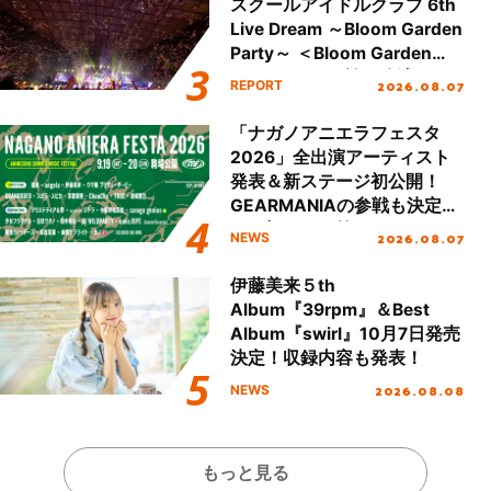
スクールアイドルクラブ 6th
Live Dream ～Bloom Garden
Party～ ＜Bloom Garden
Party Stage／埼玉公演＞”
2026.08.07
REPORT
Day.2レポート！
「ナガノアニエラフェスタ
2026」全出演アーティスト
発表＆新ステージ初公開！
GEARMANIAの参戦も決定
し、初となる第3ステージの
2026.08.07
NEWS
全貌が明らかに！
伊藤美来５th
Album『39rpm』＆Best
Album『swirl』10月7日発売
決定！収録内容も発表！
2026.08.08
NEWS
もっと見る