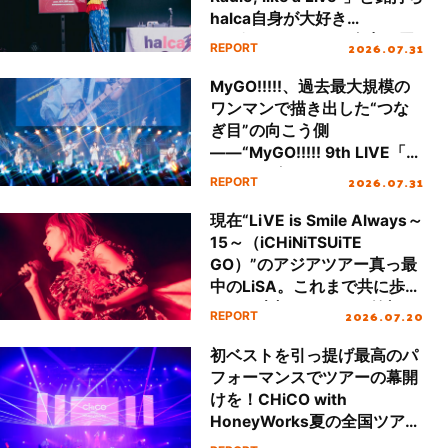
halca自身が大好き
な“歌”と“トーク”を全力で届
2026.07.31
REPORT
ける！
MyGO!!!!!、過去最大規模の
ワンマンで描き出した“つな
ぎ目”の向こう側
――“MyGO!!!!! 9th LIVE「つ
なぎ目の向こうに」”DAY2レ
2026.07.31
REPORT
ポート
現在“LiVE is Smile Always～
15～（iCHiNiTSUiTE
GO）”のアジアツアー真っ最
中のLiSA。これまで共に歩ん
できた大切なファンの笑顔と
2026.07.20
REPORT
声援で15周年のお祝いをする
ツアーになったが、LiSAのキ
初ベストを引っ提げ最高のパ
ャリアと想いが凝縮した濃密
フォーマンスでツアーの幕開
なセットリストで魅了した国
けを！CHiCO with
内ツアーの集大成、名古屋で
HoneyWorks夏の全国ツア
行われたファイナル公演を振
ー“LAWSON presents