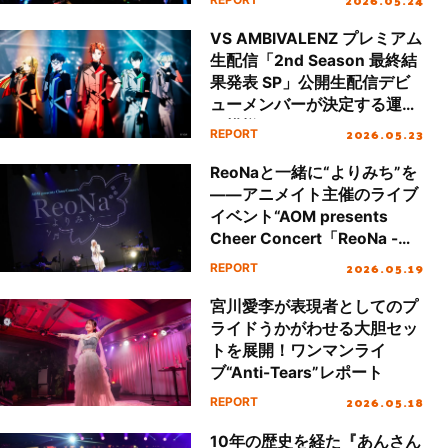
Festa!!”ライブレポート］
VS AMBIVALENZ プレミアム
生配信「2nd Season 最終結
果発表 SP」公開生配信デビ
ューメンバーが決定する運命
の模様をレポート！
2026.05.23
REPORT
ReoNaと一緒に“よりみち”を
――アニメイト主催のライブ
イベント“AOM presents
Cheer Concert「ReoNa -よ
りみち-」”レポート！
2026.05.19
REPORT
宮川愛李が表現者としてのプ
ライドうかがわせる大胆セッ
トを展開！ワンマンライ
ブ“Anti-Tears”レポート
2026.05.18
REPORT
10年の歴史を経た『あんさん