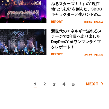
ぶるスターズ！！』の‟現在
地”と‟未来”を刻んだ、3DCG
キャラクターと生バンドのバ
ーチャル音楽ライブ‟あんさ
2026.05.14
REPORT
んぶるスターズ！！ DREAM
LIVE Tour 10th 𝄪ALL
新世代のエネルギー溢れるス
STARS!!”の幕張公演を写真と
テージで2年目へ走り出した
共に振り返る！
DayRe:の1stワンマンライブ
をレポート！
2026.05.14
REPORT
1
2
3
4
5
NEXT