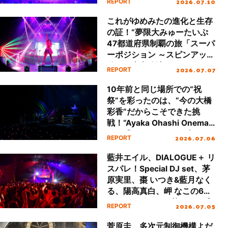
2026.07.10
REPORT
り返る！
CHiCO with HoneyWorks i
BEST tour 2026 -STAY
これがゆめみたの進化と生存
WITH YOU-”初日レポート
の証！“夢限大みゅーたいぷ
（※セトリネタバレあり）
47都道府県制覇の旅「スーパ
ーポジション ～スピンアップ
編～」東京公演”ロングレポ
2026.07.07
REPORT
ート
10年前と同じ場所での“祝
祭”を彩ったのは、“今の大橋
彩香”だからこそできた挑
戦！“Ayaka Ohashi Oneman
Live『Fiesta』”ライブレポー
2026.07.06
REPORT
ト
藍井エイル、DIALOGUE＋ リ
スパレ！Special DJ set、茅
原実里、棗 いつき&藍月なく
る、陽高真白、岬 なこの6組
がなんばHatchを華やかに盛
2026.07.05
REPORT
り上げる！ライブイベン
ト“リスパレ！LIVE
菅原圭、多次元制御機構よだ