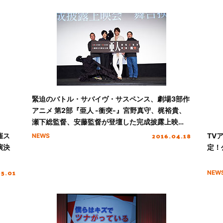
緊迫のバトル・サバイヴ・サスペンス、劇場3部作
アニメ 第2部『亜人 -衝突-』宮野真守、梶裕貴、
瀬下総監督、安藤監督が登壇した完成披露上映
会・舞台挨拶のレポートが到着！
2016.04.18
催ス
TV
NEWS
演決
定！
05.01
NEW