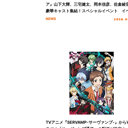
ア』山下大輝、三宅健太、岡本信彦、佐倉綾
豪華キャスト集結！スペシャルイベント イ
トレポートが到着！
2016.0
NEWS
TVアニメ『SERVAMP-サーヴァンプ-』から