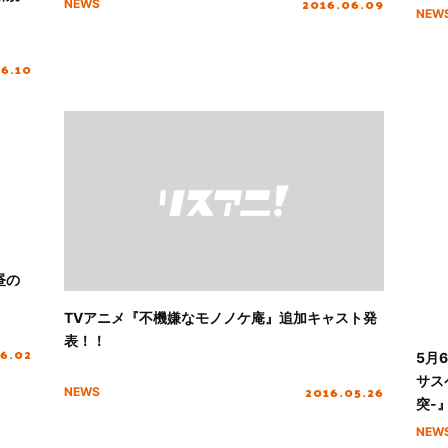
2016.06.09
NEWS
NEW
06.10
昼の
TVアニメ『不機嫌なモノノケ庵』追加キャスト発
表！！
6.02
5月
サス
2016.05.26
NEWS
突-
部『
NEW