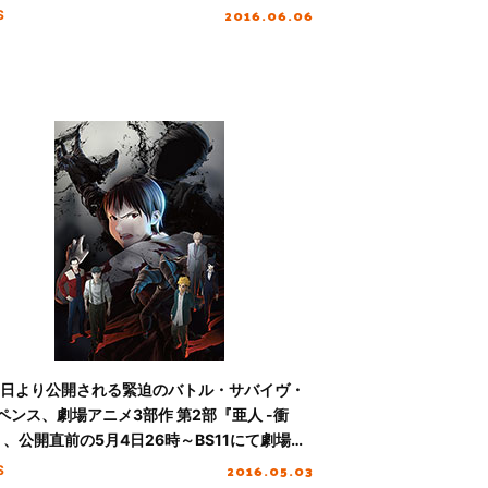
2016.06.06
S
6日より公開される緊迫のバトル・サバイヴ・
ペンス、劇場アニメ3部作 第2部『亜人 -衝
』、公開直前の5月4日26時～BS11にて劇場第1
亜人 -衝動-』が放送決定 ！！
2016.05.03
S