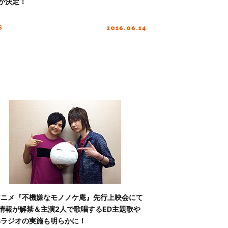
が決定！
2016.06.14
S
アニメ『不機嫌なモノノケ庵』先行上映会にて
情報が解禁＆主演2人で歌唱するED主題歌や
Bラジオの実施も明らかに！