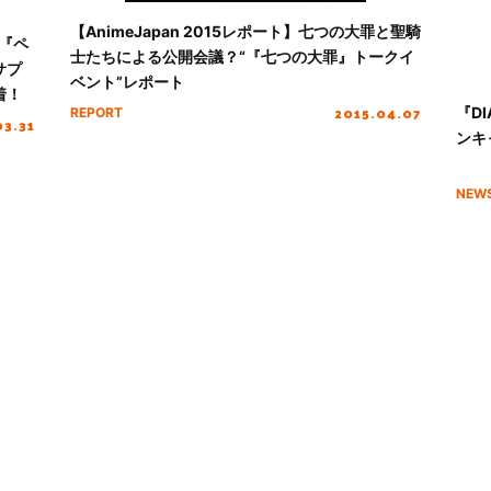
【AnimeJapan 2015レポート】七つの大罪と聖騎
『ペ
士たちによる公開会議？“『七つの大罪』トークイ
サプ
ベント”レポート
着！
2015.04.07
『D
REPORT
03.31
ンキ
NEW