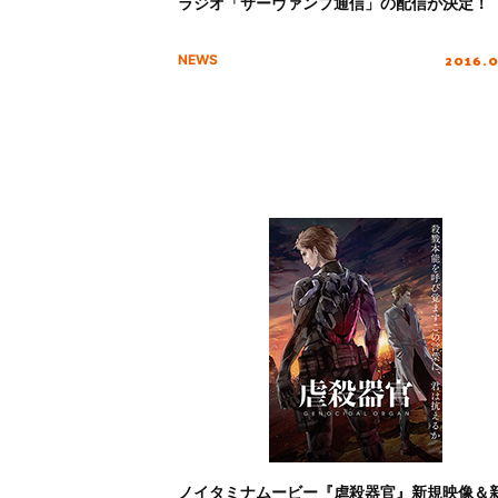
ラジオ「サーヴァンプ通信」の配信が決定！
2016.
NEWS
ノイタミナムービー『虐殺器官』新規映像＆