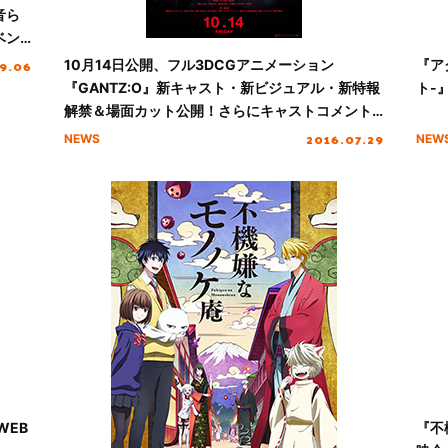
音ら
ベン
9.06
10月14日公開、フル3DCGアニメーション
『ア
『GANTZ:O』新キャスト・新ビジュアル・新特報
ト-
解禁＆場面カット公開！さらにキャストコメント
も到着！
2016.07.29
NEWS
NEW
WEB
『不