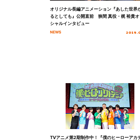
オリジナル長編アニメーション『あした世界
るとしても』公開直前 狭間 真役・梶 裕貴オ
シャルインタビュー
2019.
NEWS
TVアニメ第2期制作中！『僕のヒーローアカ