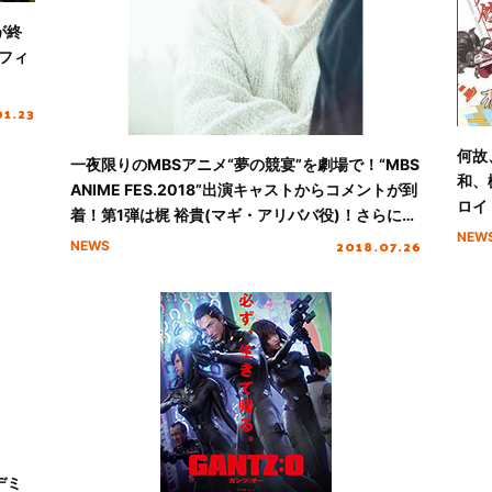
が終
フィ
01.23
何故
一夜限りのMBSアニメ“夢の競宴”を劇場で！“MBS
和、
ANIME FES.2018”出演キャストからコメントが到
ロイ
着！第1弾は梶 裕貴(マギ・アリババ役)！さらに、
ト公
NEW
5週にわたり出演者コメントが続々と！
2018.07.26
NEWS
デミ