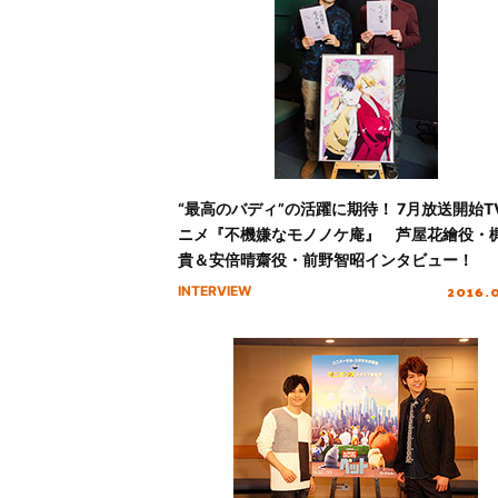
“最高のバディ”の活躍に期待！ 7月放送開始T
ニメ『不機嫌なモノノケ庵』 芦屋花繪役・梶
貴＆安倍晴齋役・前野智昭インタビュー！
2016.
INTERVIEW