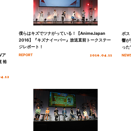
僕らはキズでツナがっている！【AnimeJapan
ボス
2016】『キズナイーバー』放送直前トークステー
響が
ジレポート！
った
トが
2016.04.11
Vア
REPORT
NEW
 裕
04.12