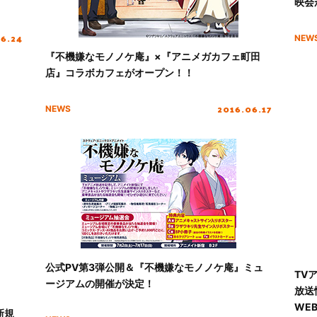
映会
06.24
NEW
『不機嫌なモノノケ庵』×『アニメガカフェ町田
店』コラボカフェがオープン！！
2016.06.17
NEWS
公式PV第3弾公開＆『不機嫌なモノノケ庵』ミュ
TV
ージアムの開催が決定！
放送
WE
新規