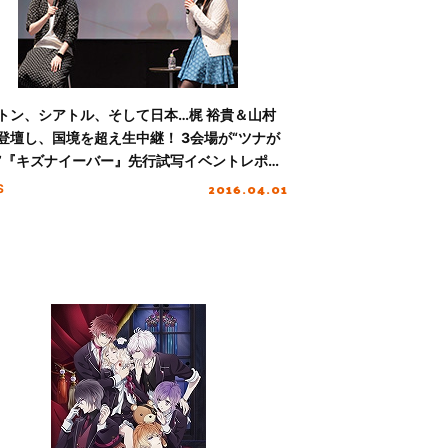
トン、シアトル、そして日本…梶 裕貴＆山村
登壇し、国境を超え生中継！ 3会場が“ツナが
”『キズナイーバー』先行試写イベントレポー
到着!!
2016.04.01
S