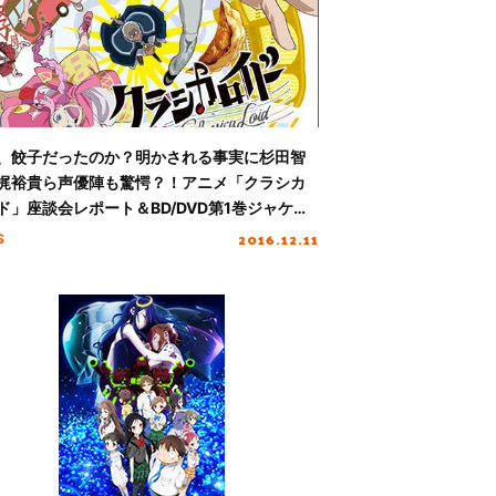
、餃子だったのか？明かされる事実に杉田智
梶裕貴ら声優陣も驚愕？！アニメ「クラシカ
ド」座談会レポート＆BD/DVD第1巻ジャケッ
開！
2016.12.11
S