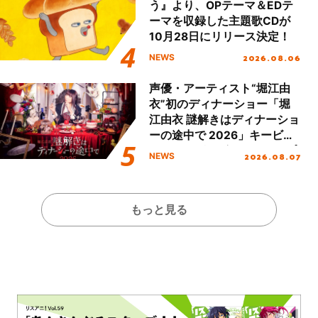
う』より、OPテーマ＆EDテ
ーマを収録した主題歌CDが
10月28日にリリース決定！
2026.08.06
NEWS
声優・アーティスト“堀江由
衣”初のディナーショー「堀
江由衣 謎解きはディナーショ
ーの途中で 2026」キービジ
ュアル＆グッズラインナップ
2026.08.07
NEWS
が公開！
もっと見る