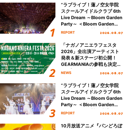
“ラブライブ！蓮ノ空女学院
スクールアイドルクラブ 6th
Live Dream ～Bloom Garden
Party～ ＜Bloom Garden
Party Stage／埼玉公演＞”
2026.08.07
REPORT
Day.2レポート！
「ナガノアニエラフェスタ
2026」全出演アーティスト
発表＆新ステージ初公開！
GEARMANIAの参戦も決定
し、初となる第3ステージの
2026.08.07
NEWS
全貌が明らかに！
“ラブライブ！蓮ノ空女学院
スクールアイドルクラブ 6th
Live Dream ～Bloom Garden
Party～ ＜Bloom Garden
Party Stage／埼玉公演＞”
2026.08.07
REPORT
Day.1レポート！
10月放送アニメ『パンどろぼ