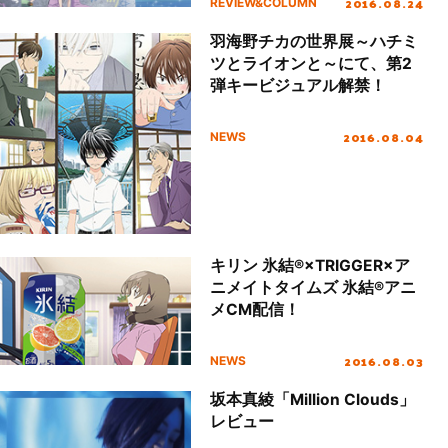
2016.08.24
REVIEW&COLUMN
羽海野チカの世界展～ハチミ
ツとライオンと～にて、第2
弾キービジュアル解禁！
2016.08.04
NEWS
キリン 氷結®×TRIGGER×ア
ニメイトタイムズ 氷結®アニ
メCM配信！
2016.08.03
NEWS
坂本真綾「Million Clouds」
レビュー