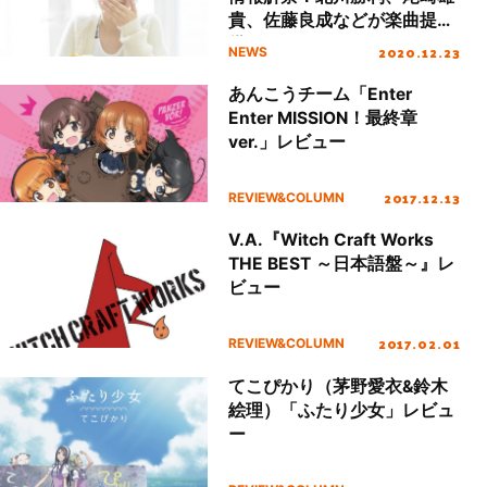
貴、佐藤良成などが楽曲提
供！
2020.12.23
NEWS
あんこうチーム「Enter
Enter MISSION！最終章
ver.」レビュー
2017.12.13
REVIEW&COLUMN
V.A.『Witch Craft Works
THE BEST ～日本語盤～』レ
ビュー
2017.02.01
REVIEW&COLUMN
てこぴかり（茅野愛衣&鈴木
絵理）「ふたり少女」レビュ
ー