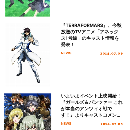
『TERRAFORMARS』、今秋
放送のTVアニメ「アネック
ス1号編」のキャスト情報を
発表！
2014.07.09
NEWS
いよいよイベント上映開始！
『ガールズ＆パンツァー これ
が本当のアンツィオ戦で
す！』よりキャストコメント
到着！
2014.07.05
NEWS