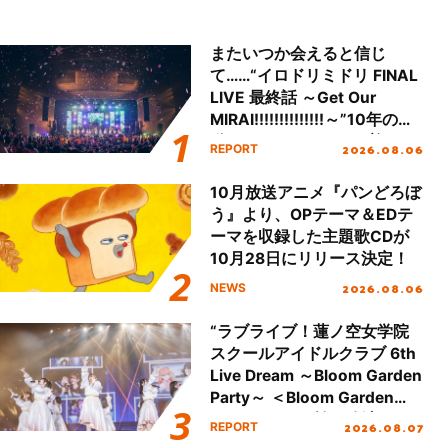
またいつか会えると信じ
て……“イロドリミドリ FINAL
LIVE 最終話 ～Get Our
MIRAI!!!!!!!!!!!!!!～”10年の活
動を経てファイナルを迎える
2026.08.06
REPORT
本公演をレポート
10月放送アニメ『パンどろぼ
う』より、OPテーマ＆EDテ
ーマを収録した主題歌CDが
10月28日にリリース決定！
2026.08.06
NEWS
“ラブライブ！蓮ノ空女学院
スクールアイドルクラブ 6th
Live Dream ～Bloom Garden
Party～ ＜Bloom Garden
Party Stage／埼玉公演＞”
2026.08.07
REPORT
Day.1レポート！