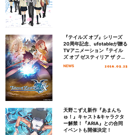
『テイルズ オブ』シリーズ
20周年記念、ufotableが贈る
TVアニメーション『テイル
ズ オブ ゼスティリア ザ クロ
ス』7月より放送開始＆プレ
2016.05.25
NEWS
ミア先行上映会開催決定！
天野こずえ新作『あまんち
ゅ！』キャスト&キャラクタ
ー解禁！『ARIA』との合同
イベントも開催決定！