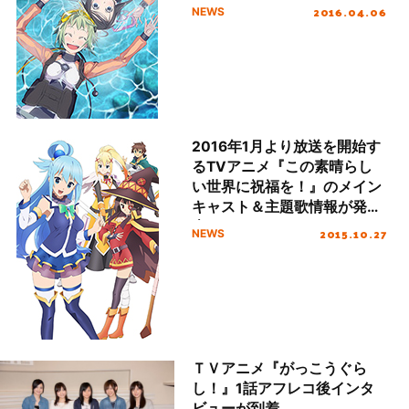
2016.04.06
NEWS
2016年1月より放送を開始す
るTVアニメ『この素晴らし
い世界に祝福を！』のメイン
キャスト＆主題歌情報が発
表！OPテーマはMachicoに
2015.10.27
NEWS
決定！
ＴＶアニメ『がっこうぐら
し！』1話アフレコ後インタ
ビューが到着