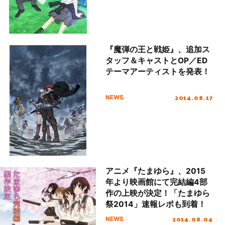
『魔弾の王と戦姫』、追加ス
タッフ＆キャストとOP／ED
テーマアーティストを発表！
2014.08.17
NEWS
アニメ『たまゆら』、2015
年より映画館にて完結編4部
作の上映が決定！「たまゆら
祭2014」速報レポも到着！
2014.08.04
NEWS