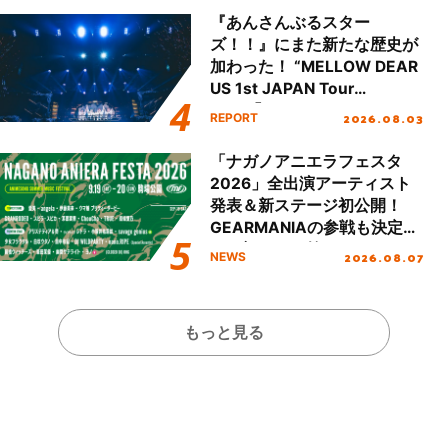
『あんさんぶるスター
ズ！！』にまた新たな歴史が
加わった！ “MELLOW DEAR
US 1st JAPAN Tour
Final「NICE to meet YOU
2026.08.03
REPORT
!!」Dear 横浜BUNTAI”をレポ
ート!!
「ナガノアニエラフェスタ
2026」全出演アーティスト
発表＆新ステージ初公開！
GEARMANIAの参戦も決定
し、初となる第3ステージの
2026.08.07
NEWS
全貌が明らかに！
もっと見る