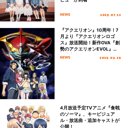
2015.07.12
NEWS
『アクエリオン』10周年！7
月より『アクエリオンロゴ
ス』放送開始！新作OVA『創
勢のアクエリオンEVOL』制
作決定！
2015.03.25
NEWS
4月放送予定TVアニメ『食戟
のソーマ』、キービジュア
ル・放送曲・追加キャストが
公開！