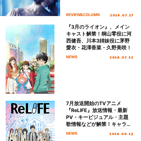
2016.07.27
REVIEW&COLUMN
『3月のライオン』、メイン
キャスト解禁！桐山零役に河
西健吾、川本3姉妹役に茅野
愛衣・花澤香菜・久野美咲！
2016.07.22
NEWS
7月放送開始のTVアニメ
『ReLIFE』放送情報・最新
PV・キービジュアル・主題
歌情報などが解禁！キャラソ
ンCDも8月3日から3作連続で
2016.06.13
NEWS
発売決定！