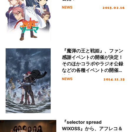
2015.02.16
NEWS
『魔弾の王と戦姫』、ファン
感謝イベントの開催が決定！
そのほかコラボやラジオ公録
などの各種イベントの開催も
決定！
2014.11.25
NEWS
『selector spread
WIXOSS』から、アフレコ＆