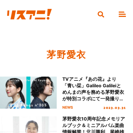
茅野愛衣
TVアニメ『あの花』より
「青い栞」Galileo Galileiと
めんまの声を務める茅野愛衣
が特別コラボにて一発撮りを
パフォーマンス
2023.03.31
NEWS
茅野愛衣10周年記念メモリア
ルブック＆ミニアルバム楽曲
情報解禁！北川勝利、尾崎雄