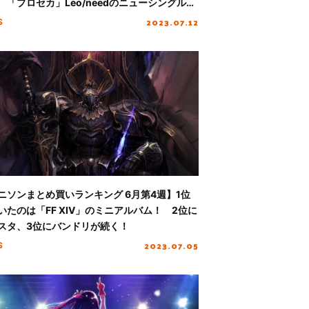
 「プロセカ」Leo/needのニューシングルが
続く！
2023.07.12
S
ニソンまとめ買いランキング 6月第4週】1位
いたのは「FF XIV」のミニアルバム！ 2位に
スタ、3位にバンドリが続く！
2023.07.05
S