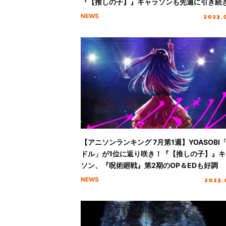
『【推しの子】』キャラソンも先週に引き続
調
2023.
NEWS
【アニソンランキング 7月第1週】YOASOBI
ドル」が1位に返り咲き！『【推しの子】』キ
ソン、『呪術廻戦』第2期のOP＆EDも好調
2023.
NEWS