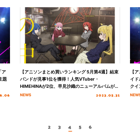
「ア
【アニソンまとめ買いランキング 5月第4週】結束
【ア
主題
バンドが見事1位を獲得！人気VTuber・
イド
HIMEHINAが2位、早見沙織のニューアルバムが3
クイ
位にランクイン
6.06
2023.05.31
NEWS
NEW
2
3
4
5
6