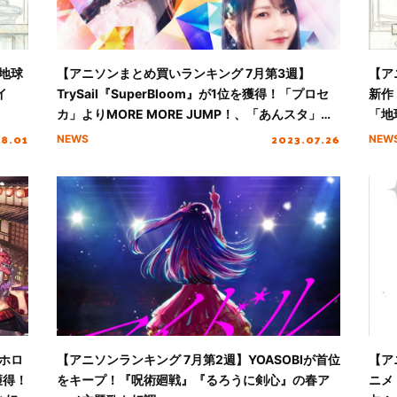
地球
【アニソンまとめ買いランキング 7月第3週】
【ア
イ
TrySail『SuperBloom』が1位を獲得！「プロセ
新作
カ」よりMORE MORE JUMP！、「あんスタ」が
「地
TOP3入り
08.01
2023.07.26
NEWS
NEW
ホロ
【アニソンランキング 7月第2週】YOASOBIが首位
【ア
獲得！
をキープ！『呪術廻戦』『るろうに剣心』の春ア
ニメ