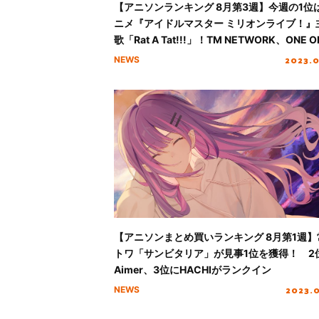
【アニソンランキング 8月第3週】今週の1位
ニメ『アイドルマスター ミリオンライブ！』
歌「Rat A Tat!!!」！TM NETWORK、ONE O
ROCKが初登場TOP10入り
2023.
NEWS
【アニソンまとめ買いランキング 8月第1週】
トワ「サンビタリア」が見事1位を獲得！ 2
Aimer、3位にHACHIがランクイン
2023.
NEWS