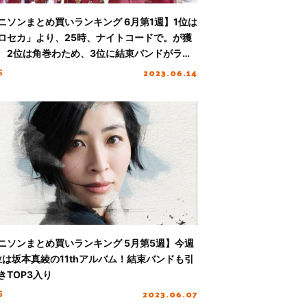
ニソンまとめ買いランキング 6月第1週】1位は
ロセカ」より、25時、ナイトコードで。が獲
 2位は角巻わため、3位に結束バンドがラン
ン
2023.06.14
S
ニソンまとめ買いランキング 5月第5週】今週
位は坂本真綾の11thアルバム！結束バンドも引
きTOP3入り
2023.06.07
S