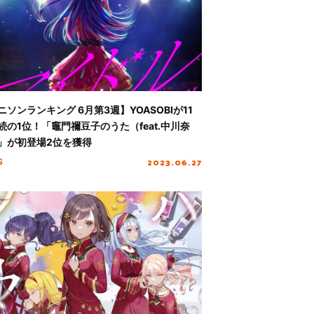
ニソンランキング 6月第3週】YOASOBIが11
続の1位！「竈門禰豆子のうた（feat.中川奈
」が初登場2位を獲得
2023.06.27
S