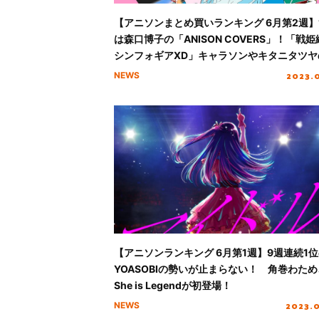
【アニソンまとめ買いランキング 6月第2週】
は森口博子の「ANISON COVERS」！「戦姫
シンフォギアXD」キャラソンやキタニタツヤ
ューアルバムが初登場！
2023.
NEWS
【アニソンランキング 6月第1週】9週連続1
YOASOBIの勢いが止まらない！ 角巻わため
She is Legendが初登場！
2023.
NEWS