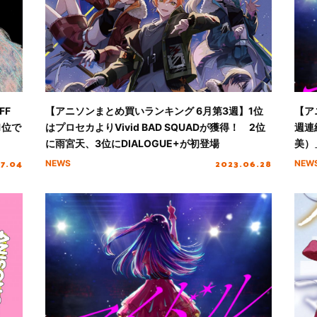
FF
【アニソンまとめ買いランキング 6月第3週】1位
【ア
1位で
はプロセカよりVivid BAD SQUADが獲得！ 2位
週連
に雨宮天、3位にDIALOGUE+が初登場
美）
07.04
2023.06.28
NEWS
NEW