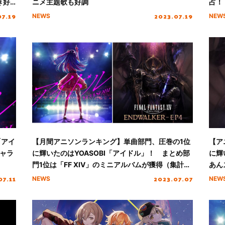
き好
ニメ主題歌も好調
占！
後に
07.19
2023.07.19
NEWS
NEW
「アイ
【月間アニソンランキング】単曲部門、圧巻の1位
【ア
ャラ
に輝いたのはYOASOBI「アイドル」！ まとめ部
に輝
門1位は「FF XIV」のミニアルバムが獲得（集計期
あん
間：6/1～6/30）
07.11
2023.07.07
NEWS
NEW