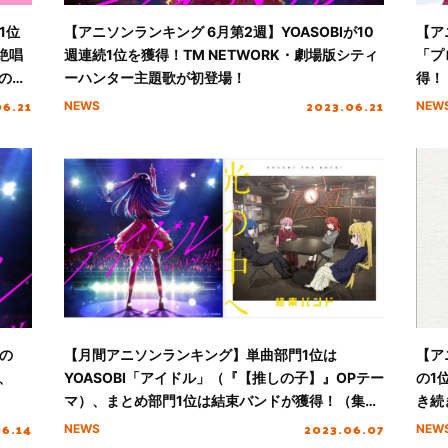
1位
【アニソンランキング 6月第2週】YOASOBIが10
【ア
絶唱
週連続1位を獲得！TM NETWORK・劇場版シティ
「プ
のニ
ーハンター主題歌が初登場！
得！
クイ
06.21
2023.06.21
NEWS
NEW
位の
【月間アニソンランキング】単曲部門1位は
【ア
、
YOASOBI「アイドル」（『【推しの子】』OPテー
の1
マ）、まとめ部門1位は結束バンドが獲得！（集計
き続
期間：5/1～5/31）
06.14
2023.06.07
NEWS
NEW