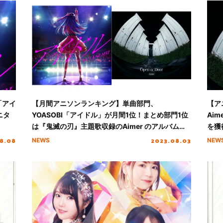
「アイ
【月間アニソンランキング】単曲部門、
【ア
ニタ
YOASOBI「アイドル」が月間1位！まとめ部門1位
Aim
は『鬼滅の刃』主題歌収録のAimer のアルバムが
を獲
獲得（集計期間：7/1～7/31）
8.08
2023.08.03
NEWS
NEW