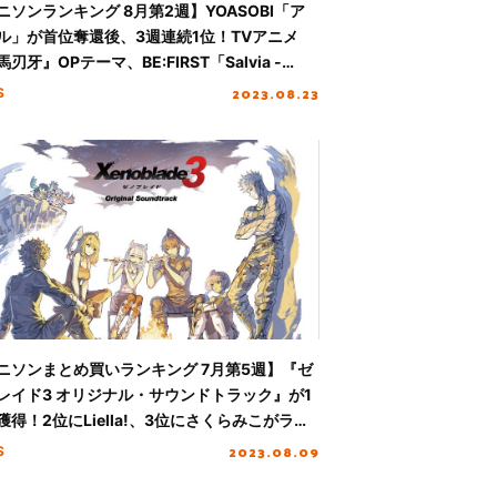
ニソンランキング 8月第2週】YOASOBI「ア
ル」が首位奪還後、3週連続1位！TVアニメ
刃牙』OPテーマ、BE:FIRST「Salvia -
me Size-」初登場4位を獲得
2023.08.23
S
ニソンまとめ買いランキング 7月第5週】『ゼ
レイド3 オリジナル・サウンドトラック』が1
獲得！2位にLiella!、3位にさくらみこがラン
ン
2023.08.09
S