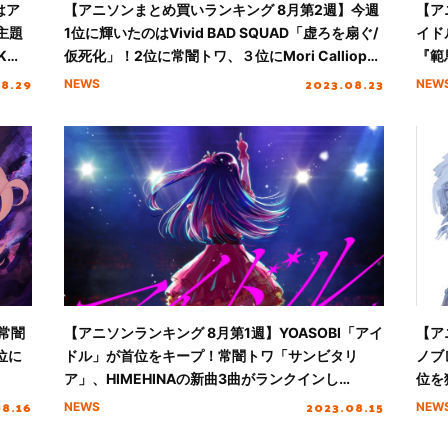
はア
【アニソンまとめ買いランキング 8月第2週】今週
【ア
主題
1位に輝いたのはVivid BAD SQUAD「虚ろを扇ぐ/
イド
K
仮死化」！2位に常闇トワ、３位にMori Calliope
『範馬
がランクイン
Ani
08.29
2023.08.23
NEWS
NEW
常闇
【アニソンランキング 8月第1週】YOASOBI「アイ
【ア
位に
ドル」が首位をキープ！常闇トワ「サンビタリ
ノブ
ア」、HIMEHINAの新曲3曲がランクインし
位を
VTuber楽曲が好調の週に
クイ
08.16
2023.08.15
NEWS
NEW