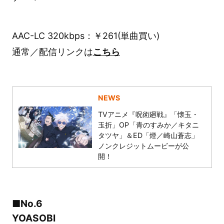
AAC-LC 320kbps：￥261(単曲買い)
通常／配信リンクは
こちら
NEWS
TVアニメ『呪術廻戦』「懐玉・
玉折」OP「青のすみか／キタニ
タツヤ」＆ED「燈／崎山蒼志」
ノンクレジットムービーが公
開！
■No.6
YOASOBI