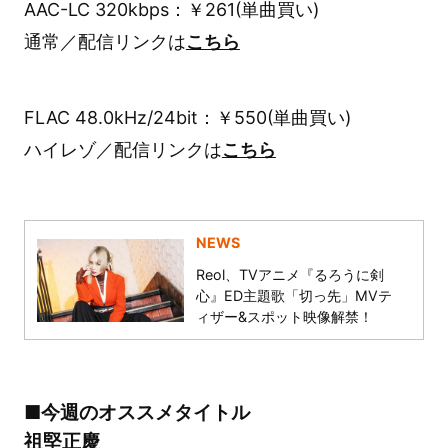
AAC-LC 320kbps：￥261(単曲買い)
通常／配信リンクは
こちら
FLAC 48.0kHz/24bit：￥550(単曲買い)
ハイレゾ／配信リンクは
こちら
NEWS
Reol、TVアニメ『るろうに剣
心』ED主題歌「切っ先」MVテ
ィザー&スポット映像解禁！
■今週のオススメタイトル
祖堅正慶