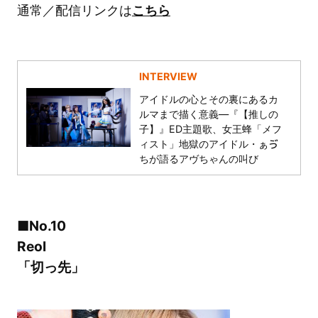
通常／配信リンクは
こちら
INTERVIEW
アイドルの心とその裏にあるカ
ルマまで描く意義―『【推しの
子】』ED主題歌、女王蜂「メフ
ィスト」地獄のアイドル・ぁゔ
ちが語るアヴちゃんの叫び
■No.10
Reol
「切っ先」