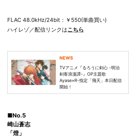
FLAC 48.0kHz/24bit：￥550(単曲買い)
ハイレゾ／配信リンクは
こちら
NEWS
TVアニメ『るろうに剣心 -明治
剣客浪漫譚-』OP主題歌
Ayase×R-指定「飛天」本日配信
開始！
■No.5
崎山蒼志
「燈」