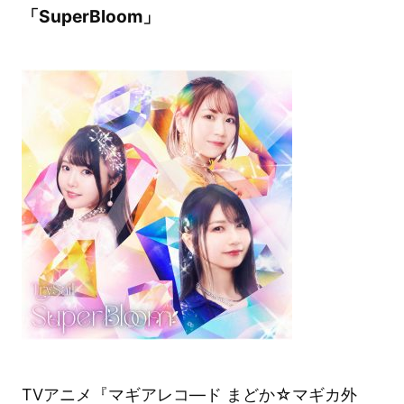
「SuperBloom」
TVアニメ『マギアレコ―ド まどか☆マギカ外