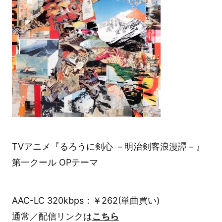
TVアニメ『るろうに剣心 －明治剣客浪漫譚－』
第一クール OPテーマ
AAC-LC 320kbps：￥262(単曲買い)
通常／配信リンクは
こちら