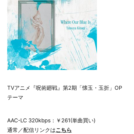
TVアニメ『呪術廻戦』第2期「懐玉・玉折」OP
テーマ
AAC-LC 320kbps：￥261(単曲買い)
通常／配信リンクは
こちら