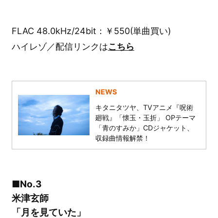
FLAC 48.0kHz/24bit：￥550(単曲買い)
ハイレゾ／配信リンクは
こちら
NEWS
キタニタツヤ、TVアニメ『呪術
廻戦』「懐玉・玉折」 OPテーマ
「青のすみか」CDジャケット、
収録曲情報解禁！
■No.3
米津玄師
「月を見ていた」