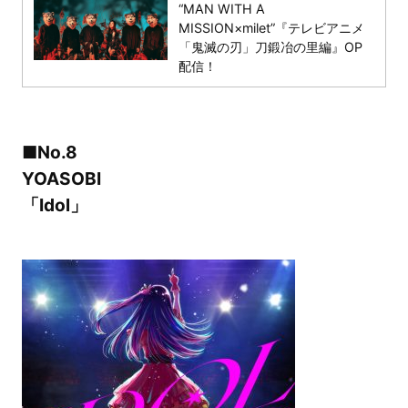
“MAN WITH A
MISSION×milet”『テレビアニメ
「鬼滅の刃」刀鍛冶の里編』OP
配信！
■No.8
YOASOBI
「Idol」