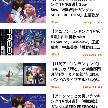
ング 1月第5週】See-
Saw『機動戦士ガンダム
SEED FREEDOM』主題歌が2
週連続の1位を獲得！続く2位
2024.02.07
NEWS
はmilet！
【アニソンランキング 1月第
5週】西川貴教 with
t.komuro、See-Saw、玉置
成実、中島美嘉『機動戦士ガ
ンダムSEED FREEDOM』関
2024.02.06
NEWS
連楽曲が4作TOP10入り！
【月間アニソンランキング】
ヨルシカ「晴る」が単曲部門
月間1位！まとめ部門は結束
バンドのライブアルバムが月
間1位を獲得（集計期間：1/1
2024.02.05
NEWS
～1/31）
【アニソンまとめ買いランキ
ング 1月第4週】『機動戦士
ガンダムSEED FREEDOM』