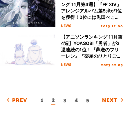
ング 11月第4週】『FF XIV』
アレンジアルバム第5弾が1位
を獲得！2位には兎田ぺこら
「うさぎ the MEGAMI!!」が
2023.12.06
NEWS
ランクイン
【アニソンランキング 11月第
4週】YOASOBI「勇者」が2
週連続の1位！『葬送のフリ
ーレン』『薬屋のひとりご
と』『SPY×FAMILY』アニメ
2023.12.05
NEWS
主題歌が絶好調
1
2
3
4
5
PREV
NEXT