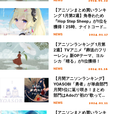
2024.01.23
NEWS
場
【アニソンまとめ買いランキ
ング 1月第2週】角巻わため
『Hop Step Sheep』が1位を
獲得！25時、ナイトコード
で。、Liella!が続く
2024.01.17
NEWS
【アニソンランキング 1月第
2週】TVアニメ『葬送のフリ
ーレン』新OPテーマ、ヨル
シカ「晴る」が1位獲得！
2024.01.16
NEWS
【月間アニソンランキング】
YOASOBI「勇者」が単曲部門
月間1位に返り咲き！まとめ
部門はAdoの”初の“歌ってみ
た”アルバムが1位を獲得（集
2024.01.11
NEWS
計期間：12/1～12/31）
【アニソンまとめ買いランキ