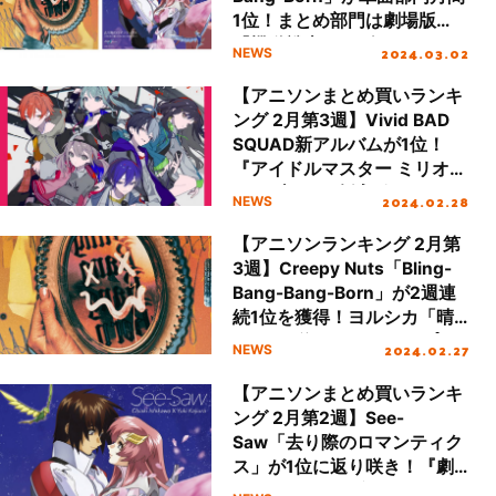
1位！まとめ部門は劇場版
『機動戦士ガンダムSEED
2024.03.02
NEWS
FREEDOM』多数ランクイン
【アニソンまとめ買いランキ
ング 2月第3週】Vivid BAD
SQUAD新アルバムが1位！
『アイドルマスター ミリオン
ライブ！』の挿入歌アルバム
2024.02.28
NEWS
が2位にランクイン
【アニソンランキング 2月第
3週】Creepy Nuts「Bling-
Bang-Bang-Born」が2週連
続1位を獲得！ヨルシカ「晴
る」が2位へランクアップ
2024.02.27
NEWS
【アニソンまとめ買いランキ
ング 2月第2週】See-
Saw「去り際のロマンティク
ス」が1位に返り咲き！『劇
場版ガンダム』主題歌が引き