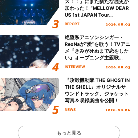
ズ！！』にまた新たな歴史が
加わった！ “MELLOW DEAR
US 1st JAPAN Tour
Final「NICE to meet YOU
2026.08.03
REPORT
!!」Dear 横浜BUNTAI”をレポ
ート!!
絶望系アニソンシンガー・
ReoNaが“愛”を歌う！TVアニ
メ『きみが死ぬまで恋をした
い』オープニング主題歌
「Amore」インタビュー
2026.08.03
INTERVIEW
『攻殻機動隊 THE GHOST IN
THE SHELL』オリジナルサ
ウンドトラック、ジャケット
写真＆収録楽曲を公開！
2026.08.06
NEWS
もっと見る