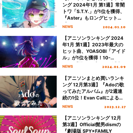
ング 2024年1月 第1週】常闇
トワ「S.T.Y.」が1位を獲得、
『Aster』もロングヒット！
『Adoの歌ってみたアルバ
2024.01.10
NEWS
ム』も引き続き好調
【アニソンランキング 2024
年1月 第1週】2023年最大の
ヒット曲、YOASOBI「アイド
ル」が1位を獲得！10-
FEET「第ゼロ感」も再浮上
2024.01.09
NEWS
【アニソンまとめ買いランキ
ング 12月第3週】『Adoの歌
ってみたアルバム』が2週連
続の1位！Evan Callによる
『葬送のフリーレン』のサン
2023.12.27
NEWS
トラ、HIMEHINAが初登場
【アニソンランキング 12月
第3週】Official髭男dismの
『劇場版 SPY×FAMILY