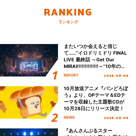
RANKING
ランキング
またいつか会えると信じ
て……“イロドリミドリ FINAL
LIVE 最終話 ～Get Our
MIRAI!!!!!!!!!!!!!!～”10年の活
動を経てファイナルを迎える
2026.08.06
REPORT
本公演をレポート
10月放送アニメ『パンどろぼ
う』より、OPテーマ＆EDテ
ーマを収録した主題歌CDが
10月28日にリリース決定！
2026.08.06
NEWS
『あんさんぶるスター