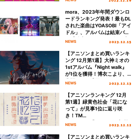
BUMP OF CHICKENの『ダン
ジョン飯』OPが2位にランク
mora、2023年年間ダウンロ
イン
ードランキング発表！最もDL
された楽曲はYOASOBI「アイ
ドル」、アルバムは結束バン
ド『結束バンド』、ビデオ部
2023.12.15
NEWS
門はTravis JapanがTOP3を
独占
【アニソンまとめ買いランキ
ング 12月第1週】大神ミオの
1stアルバム『Night walk』
が1位を獲得！博衣こより、
常闇トワ、兎田ぺこら、ホロ
2023.12.13
NEWS
ライブ所属VTuberが続々と
登場
【アニソンランキング 12月
第1週】緑黄色社会「花にな
って」が見事1位に返り咲
き！TM
NETWORK「Angie」が初登
2023.12.12
NEWS
場
【アニソンまとめ買いランキ