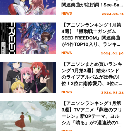
関連楽曲が絶好調！See-Saw
が1位、西川貴教 with
2024.01.31
NEWS
t.komuroが2位を獲得
【アニソンランキング 1月第
4週】『機動戦士ガンダム
SEED FREEDOM』関連楽曲
が4作TOP10入り、ランキン
グを席捲！
2024.01.30
NEWS
【アニソンまとめ買いランキ
ング 1月第3週】結束バンド
のライブアルバムが圧巻の1
位！2位に南條愛乃、3位にブ
ルアカが続く
2024.01.24
NEWS
【アニソンランキング 1月第
3週】TVアニメ『葬送のフリ
ーレン』新OPテーマ、ヨル
シカ「晴る」が2週連続の1
位！冬クールアニメが続々登