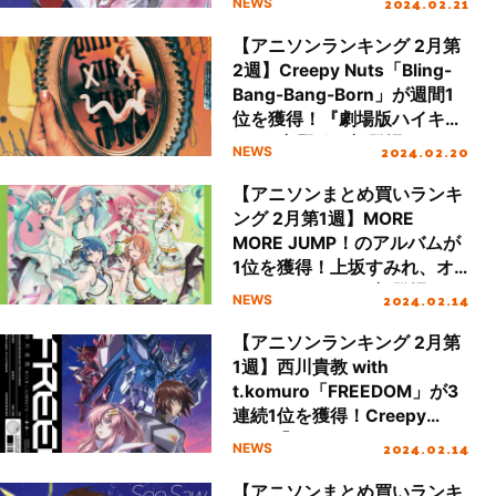
2024.02.21
NEWS
続き好調
【アニソンランキング 2月第
2週】Creepy Nuts「Bling-
Bang-Bang-Born」が週間1
位を獲得！『劇場版ハイキュ
ー!!』主題歌が初登場
2024.02.20
NEWS
【アニソンまとめ買いランキ
ング 2月第1週】MORE
MORE JUMP！のアルバムが
1位を獲得！上坂すみれ、オ
ーイシマサヨシが初登場ラン
2024.02.14
NEWS
クイン
【アニソンランキング 2月第
1週】西川貴教 with
t.komuro「FREEDOM」が3
連続1位を獲得！Creepy
Nuts「Bling-Bang-Bang-
2024.02.14
NEWS
Born」が2位に再浮上
【アニソンまとめ買いランキ