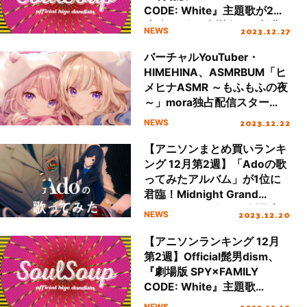
CODE: White』主題歌が2週
連続の1位、水樹奈々の新曲
2023.12.27
NEWS
が初登場！
バーチャルYouTuber・
HIMEHINA、ASMRBUM「ヒ
メヒナASMR ～もふもふの夜
～」mora独占配信スター
ト！
2023.12.22
NEWS
【アニソンまとめ買いランキ
ング 12月第2週】「Adoの歌
ってみたアルバム」が1位に
君臨！Midnight Grand
Orchestraが2位、刀剣男士
2023.12.20
NEWS
が3位にランクイン
【アニソンランキング 12月
第2週】Official髭男dism、
『劇場版 SPY×FAMILY
CODE: White』主題歌
「SOULSOUP」が1位！
2023.12.19
NEWS