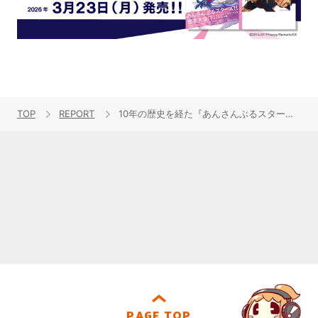
TOP
REPORT
10年の歴史を経た『あんさんぶるスターズ！！』の‟現在地”と‟未来”を刻んだ、3DCGキャラクターと生バンドのバーチャル音楽ライブ‟あんさんぶるスターズ！！ DREAM LIVE Tour 10th 𝄪ALL STARS!!”の幕張公演を写真と共に振り返る！
PAGE TOP