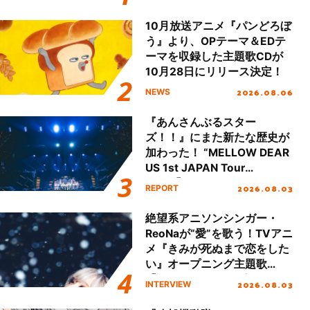
本公演をレポート
10月放送アニメ『パンどろぼ
う』より、OPテーマ＆EDテ
ーマを収録した主題歌CDが
10月28日にリリース決定！
2026.08.06
NEWS
『あんさんぶるスター
ズ！！』にまた新たな歴史が
加わった！ “MELLOW DEAR
US 1st JAPAN Tour
Final「NICE to meet YOU
2026.08.03
REPORT
!!」Dear 横浜BUNTAI”をレポ
ート!!
絶望系アニソンシンガー・
ReoNaが“愛”を歌う！TVアニ
メ『きみが死ぬまで恋をした
い』オープニング主題歌
「Amore」インタビュー
2026.08.03
INTERVIEW