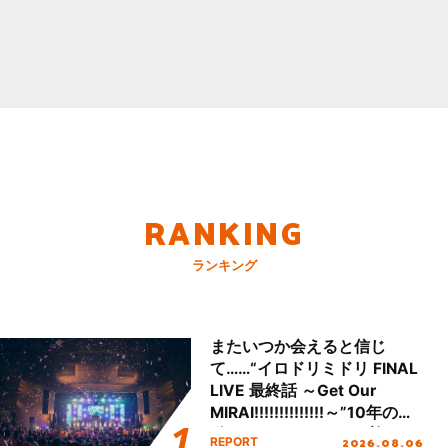
RANKING
ランキング
またいつか会えると信じ
て……“イロドリミドリ FINAL
LIVE 最終話 ～Get Our
MIRAI!!!!!!!!!!!!!!～”10年の活
動を経てファイナルを迎える
2026.08.06
REPORT