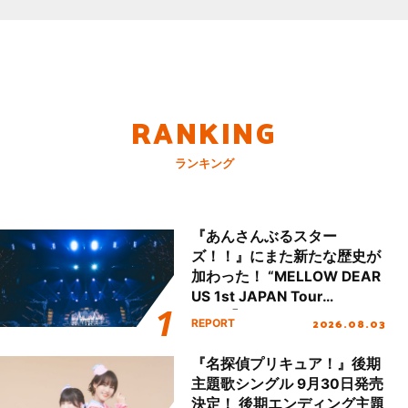
RANKING
ランキング
『あんさんぶるスター
ズ！！』にまた新たな歴史が
加わった！ “MELLOW DEAR
US 1st JAPAN Tour
Final「NICE to meet YOU
2026.08.03
REPORT
!!」Dear 横浜BUNTAI”をレポ
ート!!
『名探偵プリキュア！』後期
主題歌シングル 9月30日発売
決定！ 後期エンディング主題