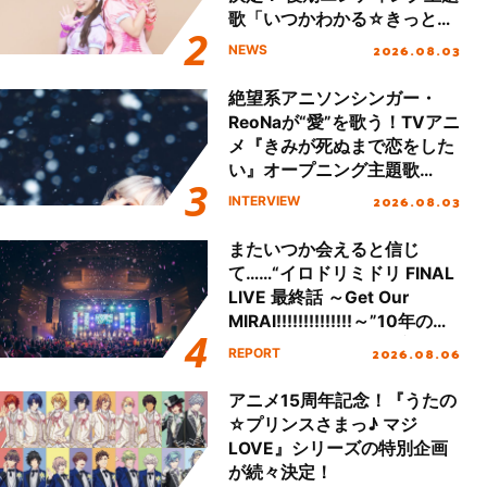
歌「いつかわかる☆きっとあ
える」TVサイズ先行配信開
2026.08.03
NEWS
始！
絶望系アニソンシンガー・
ReoNaが“愛”を歌う！TVアニ
メ『きみが死ぬまで恋をした
い』オープニング主題歌
「Amore」インタビュー
2026.08.03
INTERVIEW
またいつか会えると信じ
て……“イロドリミドリ FINAL
LIVE 最終話 ～Get Our
MIRAI!!!!!!!!!!!!!!～”10年の活
動を経てファイナルを迎える
2026.08.06
REPORT
本公演をレポート
アニメ15周年記念！『うたの
☆プリンスさまっ♪ マジ
LOVE』シリーズの特別企画
が続々決定！