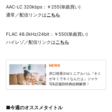
AAC-LC 320kbps：￥255(単曲買い)
通常／配信リンクは
こちら
FLAC 48.0kHz/24bit：￥550(単曲買い)
ハイレゾ／配信リンクは
こちら
NEWS
井口裕香2ndミニアルバム『キミ
がキミでキミなんだよ』ジャケ
写&店舗別特典絵柄解禁！
■今週のオススメタイトル