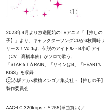
2023年4月より放送開始のTVアニメ「【推しの
子】」より、キャラクターソングCDが3枚同時リ
リース！Vol.1は、伝説のアイドル・B小町 アイ
（CV：高橋李依）がソロで歌う、
「STAR☆T☆RAIN」「サインはB」「HEART’s
KISS」を収録！
Ⓒ赤坂アカ×横槍メンゴ／集英社・【推しの子】
製作委員会
AAC-LC 320kbps：￥255(単曲買い)／