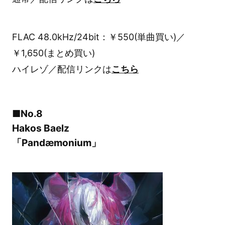
FLAC 48.0kHz/24bit：￥550(単曲買い)／
￥1,650(まとめ買い)
ハイレゾ／配信リンクは
こちら
■No.8
Hakos Baelz
「Pandæmonium」