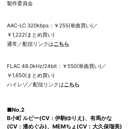
製作委員会
AAC-LC 320kbps：￥255(単曲買い)／
￥1,222(まとめ買い)
通常／配信リンクは
こちら
FLAC 48.0kHz/24bit：￥550(単曲買い)／
￥1,650(まとめ買い)
ハイレゾ／配信リンクは
こちら
■No.2
B小町 ルビー(CV：伊駒ゆりえ)、有馬かな
(CV：潘めぐみ)、MEMちょ(CV：大久保瑠美)