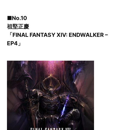
■No.10
祖堅正慶
「FINAL FANTASY XIV: ENDWALKER –
EP4」